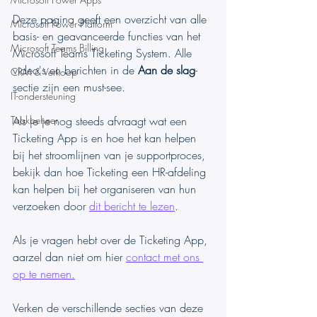
Deze pagina geeft een overzicht van alle 
Microsoft Power Platform
basis- en geavanceerde functies van het 
Microsoft Teams Billing
Microsoft Teams Ticketing System. Alle 
video's en berichten in de 
Aan de slag
-
CRM & Verkoop
sectie zijn een must-see.
IT-ondersteuning
Taakbeheer
Als je je nog steeds afvraagt wat een 
Ticketing App is en hoe het kan helpen 
bij het stroomlijnen van je supportproces, 
bekijk dan hoe Ticketing een HR-afdeling 
kan helpen bij het organiseren van hun 
verzoeken door 
dit bericht te lezen
. 
Als je vragen hebt over de Ticketing App, 
aarzel dan niet om hier 
contact met ons 
op te nemen.
Verken de verschillende secties van deze 