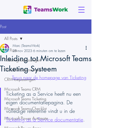
Post
All Posts
Marc (TeamsWork)
All Posts
25 nov 2023
6 minuten om te lezen
Inleiding tot Microsoft Teams
Ticketing-toepassingen
Ticketing Systeem
Checklist-toepassingen
Terug naar de homepage van Ticketing
CRM-toepassingen
Microsoft Teams CRM
Ticketing as a Service heeft nu een 
Microsoft Teams Ticketing
eigen documentatiepagina. De 
Microsoft Teams Checklist
volledige referentie vindt u in de 
Microsoft Power Automate
Ticketing as a Service documentatie
.
Microsoft Power Apps