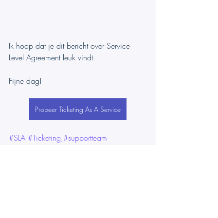
Ik hoop dat je dit bericht over Service 
Level Agreement leuk vindt.
Fijne dag!
Probeer Ticketing As A Service
#SLA
#Ticketing
,#supportteam 
#FirstResponseTime
#Resolution
#KPI
#notification
#MicrosoftTeams
#TeamsWork
TeamsWork
 is lid van het Microsoft 
Partner Network en is gespecialiseerd in 