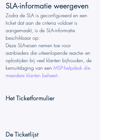
SLA-informatie weergeven
Zodra de SLA is geconfigureerd en een 
ticket dat aan de criteria voldoet is 
aangemaakt, is de SLA-informatie 
beschikbaar op:
Deze SLA-eisen nemen toe voor 
aanbieders die uiteenlopende reactie- en 
oplostijden bij veel klanten bijhouden, de 
kernuitdaging van een 
MSP-helpdesk die 
meerdere klanten beheert
.
Het Ticketformulier
De Ticketlijst