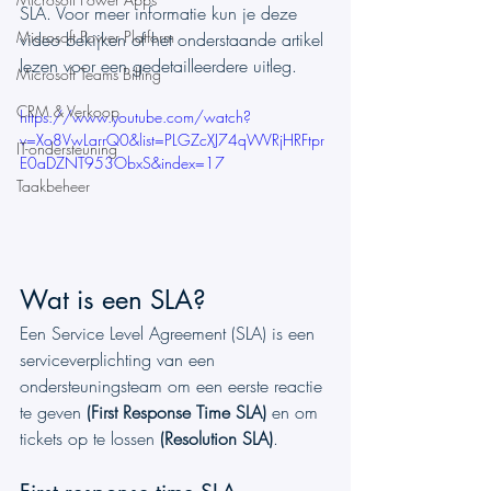
SLA. Voor meer informatie kun je deze 
Microsoft Power Platform
video bekijken of het onderstaande artikel 
lezen voor een gedetailleerdere uitleg.
Microsoft Teams Billing
CRM & Verkoop
https://www.youtube.com/watch?
v=Xo8VwLarrQ0&list=PLGZcXJ74qWVRjHRFtpr
IT-ondersteuning
E0aDZNT953ObxS&index=17
Taakbeheer
Wat is een SLA?
Een Service Level Agreement (SLA) is een 
serviceverplichting van een 
ondersteuningsteam om een eerste reactie 
te geven 
(First Response Time SLA)
 en om 
tickets op te lossen 
(Resolution SLA)
. 