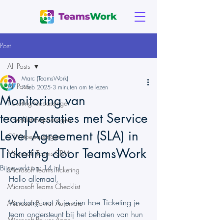
Post
All Posts
Marc (TeamsWork)
All Posts
7 feb 2025
3 minuten om te lezen
Monitoring van
Ticketing-toepassingen
teamprestaties met Service
Checklist-toepassingen
Level Agreement (SLA) in
CRM-toepassingen
Ticketing door TeamsWork
Microsoft Teams CRM
Bijgewerkt op:
14 jul
Microsoft Teams Ticketing
Hallo allemaal,
Microsoft Teams Checklist
Vandaag laat ik je zien hoe Ticketing je 
Microsoft Power Automate
team ondersteunt bij het behalen van hun 
Microsoft Power Apps