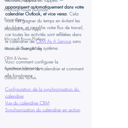
réunions, appels ou rappels — 
apparaissent automatiquement dans votre 
Microsoft Power Automate
calendrier Outlook, et vice versa
. Cela 
Power Apps
vous fait gagner du temps en évitant les 
doublons, et simplifie votre flux de travail, 
Microsoft Power Apps
car toutes les activités sont reflétées dans 
Microsoft Power Platform
le calendrier de 
CRM As A Service
 sans 
avoir à changer de système.
Microsoft Teams Billing
CRM & Ventes
Voici comment configurer la 
Assistance Informatique
synchronisation du calendrier et comment 
elle fonctionne :
Gestion des Tâches
Configuration de la synchronisation du 
calendrier
Vue du calendrier CRM
Synchronisation du calendrier en action