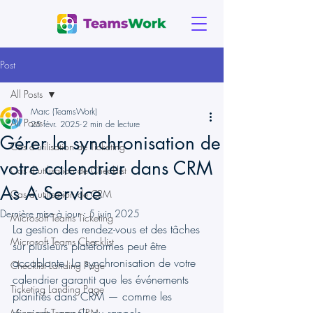
Post
All Posts
Marc (TeamsWork)
All Posts
25 févr. 2025
2 min de lecture
Gérer la synchronisation de
Cas d'utilisation de Ticketing
votre calendrier dans CRM
Cas d’utilisation de Checklist
As A Service
Cas d’utilisation de CRM
Dernière mise à jour :
5 juin 2025
Microsoft Teams Ticketing
La gestion des rendez-vous et des tâches 
Microsoft Teams Checklist
sur plusieurs plateformes peut être 
accablante. La synchronisation de votre 
Checklist Landing Page
calendrier garantit que les événements 
Ticketing Landing Page
planifiés dans CRM — comme les 
Microsoft Teams CRM