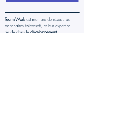
TeamsWork
 est membre du réseau de 
partenaires Microsoft, et leur expertise 
réside dans le 
développement 
d'applications de productivité 
qui 
exploitent la puissance de la plateforme 
Microsoft Teams
 et de son écosystème. 
Leurs produits SaaS, incluant 
CRM As A 
Service
, 
Ticketing As A Service
 et 
Checklist As A Service
, sont très 
appréciés par les utilisateurs pour leur 
interface conviviale, leur intégration avec 
Microsoft Teams et leurs prix abordables. 
Ils sont fiers de développer des solutions 
logicielles innovantes qui améliorent la 
productivité des entreprises tout en restant 
accessibles à tous les budgets.