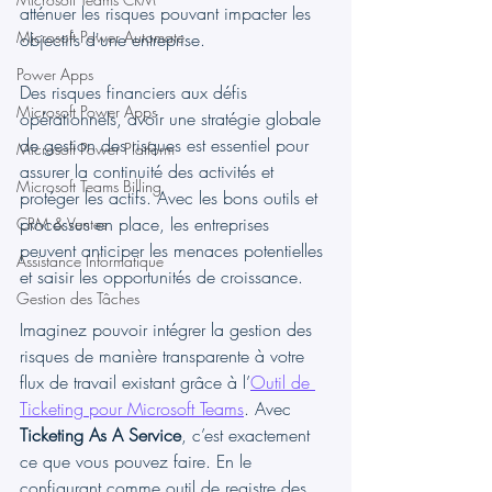
atténuer les risques pouvant impacter les 
Microsoft Power Automate
objectifs d'une entreprise.
Power Apps
Des risques financiers aux défis 
Microsoft Power Apps
opérationnels, avoir une stratégie globale 
de gestion des risques est essentiel pour 
Microsoft Power Platform
assurer la continuité des activités et 
Microsoft Teams Billing
protéger les actifs. Avec les bons outils et 
processus en place, les entreprises 
CRM & Ventes
peuvent anticiper les menaces potentielles 
Assistance Informatique
et saisir les opportunités de croissance.
Gestion des Tâches
Imaginez pouvoir intégrer la gestion des 
risques de manière transparente à votre 
flux de travail existant grâce à l’
Outil de 
Ticketing pour Microsoft Teams
. Avec 
Ticketing As A Service
, c’est exactement 
ce que vous pouvez faire. En le 
configurant comme outil de registre des 