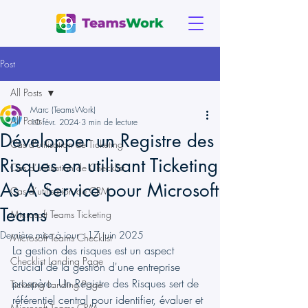
Post
All Posts
Marc (TeamsWork)
All Posts
10 févr. 2024
3 min de lecture
Développer un Registre des
Cas d'utilisation de Ticketing
Risques en utilisant Ticketing
Cas d’utilisation de Checklist
As A Service pour Microsoft
Cas d’utilisation de CRM
Teams
Microsoft Teams Ticketing
Dernière mise à jour :
17 juin 2025
Microsoft Teams Checklist
La gestion des risques est un aspect 
Checklist Landing Page
crucial de la gestion d'une entreprise 
prospère. Un Registre des Risques sert de 
Ticketing Landing Page
référentiel central pour identifier, évaluer et 
Microsoft Teams CRM