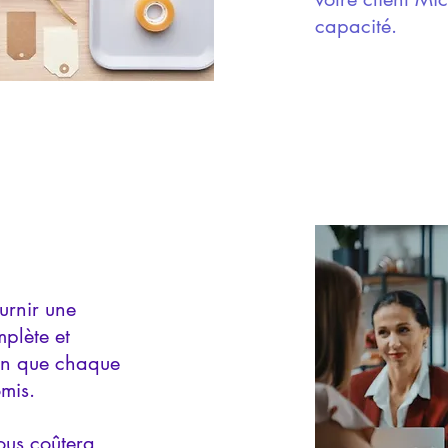
capacité.
urnir une
mplète et
in que chaque
omis.
vous coûtera