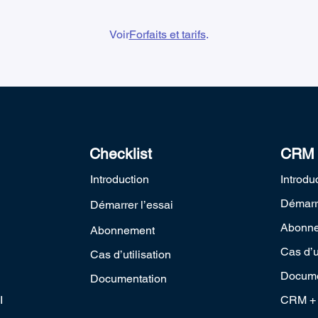
Voir
Forfaits et tarifs
.
Checklist
CRM
Introduction
Introdu
Démarre
Démarrer l’essai
Abonn
Abonnement
Cas d’u
Cas d’utilisation
Docume
Documentation
I
CRM + 