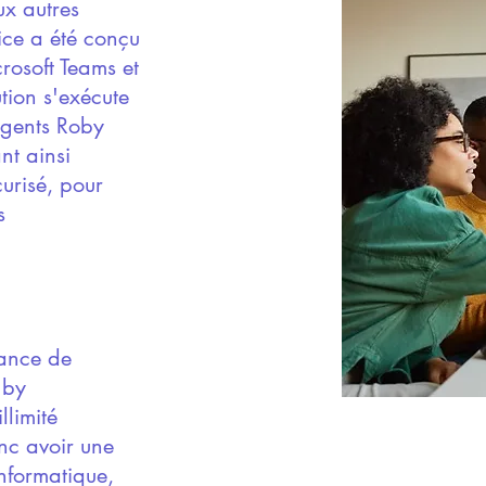
x autres
ice a été conçu
crosoft Teams et
tion s'exécute
agents Roby
nt ainsi
urisé, pour
s
tance de
 by
limité
nc avoir une
informatique,