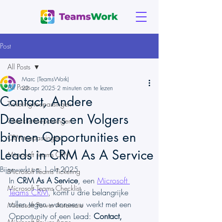
Post
All Posts
Marc (TeamsWork)
All Posts
22 apr 2025
2 minuten om te lezen
Contact, Andere
Ticketing-toepassingen
Deelnemers en Volgers
Checklist-toepassingen
binnen Opportunities en
CRM-toepassingen
Leads in CRM As A Service
Microsoft Teams CRM
Bijgewerkt op:
1 okt 2025
Microsoft Teams Ticketing
In 
CRM As A Service
, een 
Microsoft 
Microsoft Teams Checklist
Teams CRM
, komt u drie belangrijke 
rollen tegen wanneer u werkt met een 
Microsoft Power Automate
Opportunity of een Lead: 
Contact, 
Microsoft Power Apps