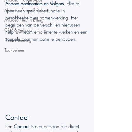
Andere deelnemers en Volgers
. Elke rol 
Microsoft Power Platform
speelt een specifieke functie in 
betrokkenheid en samenwerking. Het 
Microsoft Teams Billing
begrijpen van de verschillen hiertussen 
CRM & Verkoop
helpt uw team efficiënter te werken en een 
soepele communicatie te behouden.
IT-ondersteuning
Taakbeheer
Contact
Een 
Contact
 is een persoon die direct 