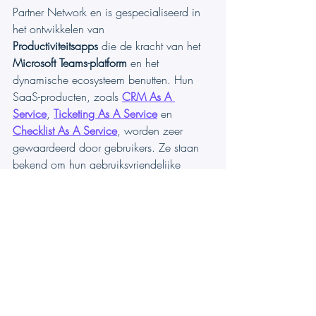
Partner Network en is gespecialiseerd in 
het ontwikkelen van 
Productiviteitsapps
 die de kracht van het 
Microsoft Teams-platform
 en het 
dynamische ecosysteem benutten. Hun 
SaaS-producten, zoals 
CRM As A 
Service
, 
Ticketing As A Service
 en 
Checklist As A Service
, worden zeer 
gewaardeerd door gebruikers. Ze staan 
bekend om hun gebruiksvriendelijke 
interface, de naadloze integratie met 
Microsoft Teams en de betaalbare 
prijsplannen. TeamsWork is trots op het 
ontwikkelen van innovatieve 
softwareoplossingen die de productiviteit 
van bedrijven verhogen en tegelijkertijd 
betaalbaar blijven voor elk budget.
Microsoft Teams CRM