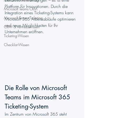
bekannte Anwendungen – es ist eine 
Plattform für Innovationen. Durch die 
Microsoft Teams CRM
Integration eines Ticketing-Systems kann 
Microsoft Teams Ticketing
Microsoft 365 Arbeitsabläufe optimieren 
und neue Möglichkeiten für Ihr 
CRM- & Vertriebswissen
Unternehmen eröffnen.
Ticketing-Wissen
Checklist-Wissen
Die Rolle von Microsoft 
Teams im Microsoft 365 
Ticketing-System
Im Zentrum von Microsoft 365 steht 