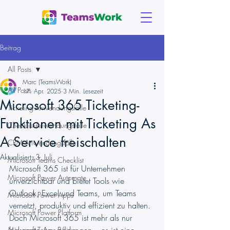
Beitrag
All Posts
Marc (TeamsWork)
All Posts
17. Apr. 2025
3 Min. Lesezeit
Microsoft 365 Ticketing-
Ticketing-Anwendungsfälle
Funktionen mit Ticketing As
Checklist-Anwendungsfälle
A Service freischalten
CRM-Anwendungsfälle
Aktualisiert:
3. Juli
Microsoft Teams Checklist
Microsoft 365 ist für Unternehmen 
Microsoft Power Automate
unverzichtbar und bietet Tools wie 
Outlook, Excel und Teams, um Teams 
Microsoft Power Apps
vernetzt, produktiv und effizient zu halten. 
Microsoft Power Platform
Doch Microsoft 365 ist mehr als nur 
Microsoft Teams Billing