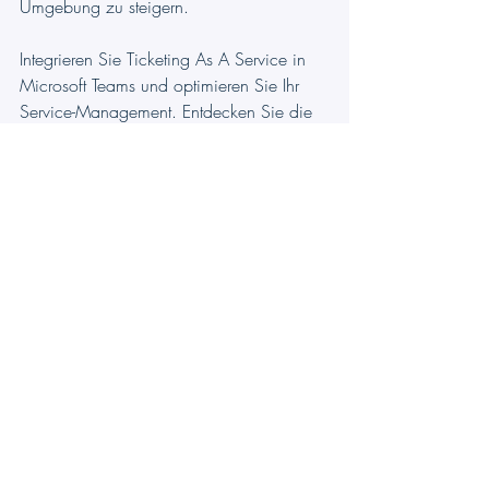
Umgebung zu steigern.
Integrieren Sie Ticketing As A Service in 
Microsoft Teams und optimieren Sie Ihr 
Service-Management. Entdecken Sie die 
Vorteile noch heute!
Jetzt Ticketing As A Service testen!
#Microsoft365Ticketing
#MicrosoftTeams
#Ticketing
TeamsWork
 ist Mitglied des Microsoft 
Partner Network und spezialisiert auf die 
Entwicklung von 
Produktivitäts-Apps
, die 
die Leistungsfähigkeit der 
Microsoft Teams-
Plattform
 und ihres dynamischen 