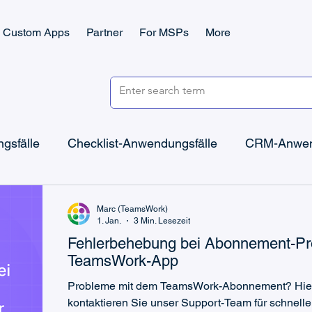
Custom Apps
Partner
For MSPs
More
gsfälle
Checklist-Anwendungsfälle
CRM-Anwen
Microsoft Power Automate
Microsoft Power Apps
Marc (TeamsWork)
1. Jan.
3 Min. Lesezeit
Fehlerbehebung bei Abonnement-Pr
Microsoft Teams Billing
Microsoft Teams CRM
TeamsWork-App
Probleme mit dem TeamsWork-Abonnement? Hier
kontaktieren Sie unser Support-Team für schnelle 
Ticketing-Wissen
Checklist-Wissen