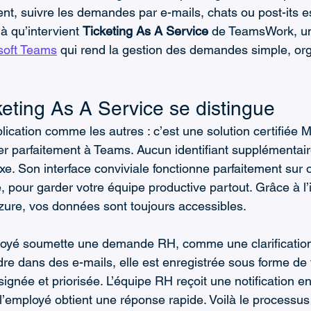
Gestion des Tâches
nt, suivre les demandes par e-mails, chats ou post-its e
là qu’intervient 
Ticketing As A Service
 de TeamsWork, u
soft Teams
 qui rend la gestion des demandes simple, org
keting As A Service se distingue
ication comme les autres : c’est une solution certifiée M
er parfaitement à Teams. Aucun identifiant supplémentair
e. Son interface conviviale fonctionne parfaitement sur o
, pour garder votre équipe productive partout. Grâce à l’i
Azure, vos données sont toujours accessibles.
oyé soumette une demande RH, comme une clarification 
re dans des e-mails, elle est enregistrée sous forme de t
gnée et priorisée. L’équipe RH reçoit une notification en
 l’employé obtient une réponse rapide. Voilà le processus