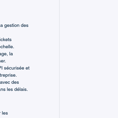
la gestion des 
ickets 
chelle.
ge, la 
er.
PI sécurisée et 
treprise.
 avec des 
ns les délais.
 les 