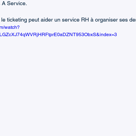
 A Service.
e ticketing peut aider un service RH à organiser ses d
om/watch?
=PLGZcXJ74qWVRjHRFtprE0aDZNT953ObxS&index=3