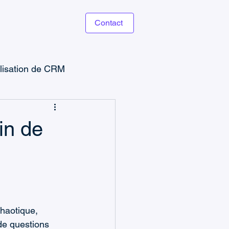
Contact
ilisation de CRM
e
in de
Power Apps
CRM & Ventes
haotique, 
de questions 