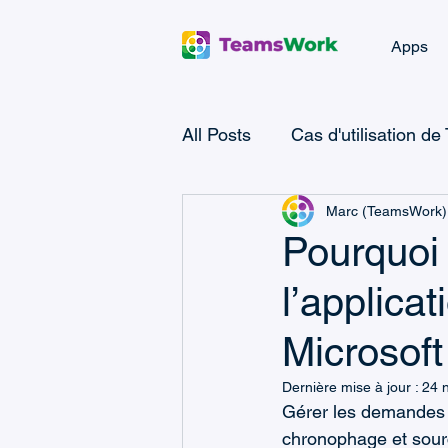
Apps
All Posts
Cas d'utilisation de
Marc (TeamsWork)
Microsoft Teams Ticketing
Pourquoi 
l’applica
Ticketing Landing Page
Microsof
Microsoft Power Apps
M
Dernière mise à jour :
24 
Gérer les demandes 
chronophage et sourc