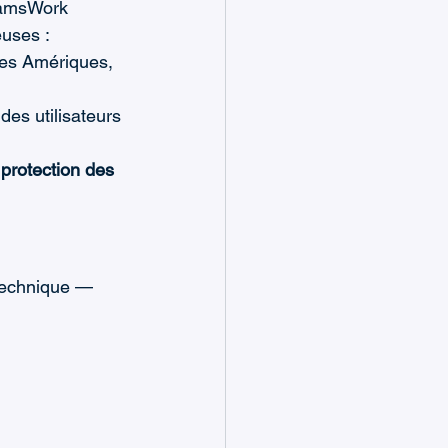
eamsWork 
euses :
des Amériques, 
des utilisateurs 
 protection des 
 technique — 