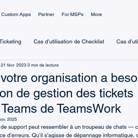
Custom Apps
Partner
For MSPs
More
 Ticketing
Cas d’utilisation de Checklist
Cas d’ut
21 févr. 2023
3 min de lecture
Microsoft Teams Checklist
Checklist Landing Pag
votre organisation a beso
tion de gestion des tickets
Microsoft Teams CRM
Microsoft Power Automate
t Teams de TeamsWork
icrosoft Power Platform
Microsoft Teams Billing
nov. 2025
de support peut ressembler à un troupeau de chats — c
e d’erreurs. Qu’il s’agisse de dépannage informatique, 