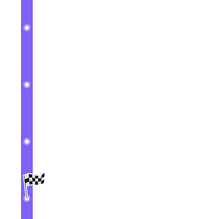
3
Créer des prospects
4
Créer des opportunités
5
Synchronisation Outlook
6
Comprendre les rôles