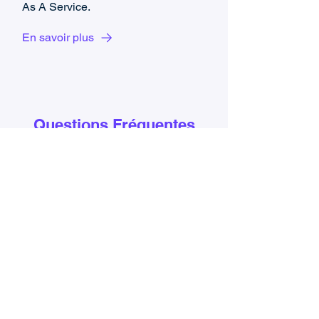
As A Service.
En savoir plus
Questions Fréquentes
Où sont stockées mes données
et sont-elles sécurisées ?
Les serveurs et base de données de
TeamsWork App sont hébergés chez
Microsoft Azure. A la différence de la
plupart des outils concurrents sur
Internet où vous ne savez pas où vos
données sont stockées et si elles sont
en sécurité, avec Microsoft Azure
Cloud Services, vous pouvez être sûr