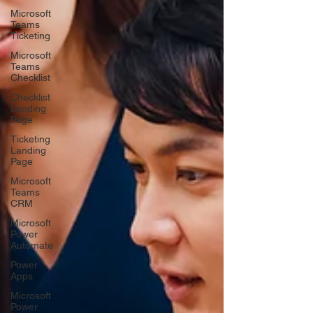
Microsoft
Teams
Ticketing
Microsoft
Teams
Checklist
Checklist
Landing
Page
Ticketing
Landing
Page
Microsoft
Teams
CRM
Microsoft
Power
Automate
Power
Apps
Microsoft
Power