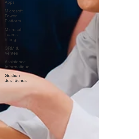
Apps
Microsoft
Power
Platform
Microsoft
Teams
Billing
CRM &
Ventes
Assistance
Informatique
Gestion
des Tâches