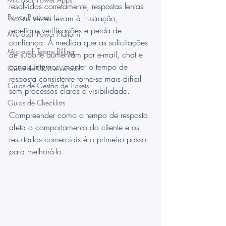
resolvidos corretamente, respostas lentas 
Power Platform
muitas vezes levam à frustração, 
repetidas verificações e perda de 
Microsoft Power Platform
confiança. À medida que as solicitações 
Microsoft Teams Billing
de suporte aumentam por e-mail, chat e 
canais internos, manter o tempo de 
Guias de CRM e Vendas
resposta consistente torna-se mais difícil 
Guias de Gestão de Tickets
sem processos claros e visibilidade.
Guias de Checklists
Compreender como o tempo de resposta 
afeta o comportamento do cliente e os 
resultados comerciais é o primeiro passo 
para melhorá-lo.