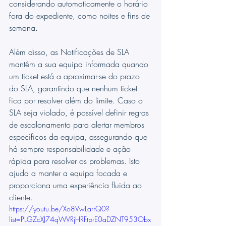
considerando automaticamente o horário 
fora do expediente, como noites e fins de 
semana.
Além disso, as Notificações de SLA 
mantêm a sua equipa informada quando 
um ticket está a aproximar-se do prazo 
do SLA, garantindo que nenhum ticket 
fica por resolver além do limite. Caso o 
SLA seja violado, é possível definir regras 
de escalonamento para alertar membros 
específicos da equipa, assegurando que 
há sempre responsabilidade e ação 
rápida para resolver os problemas. Isto 
ajuda a manter a equipa focada e 
proporciona uma experiência fluida ao 
cliente.
https://youtu.be/Xo8VwLarrQ0?
list=PLGZcXJ74qWVRjHRFtprE0aDZNT953Obx