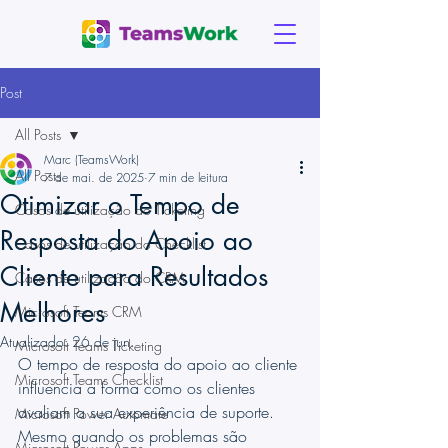
Post
All Posts
Marc (TeamsWork)
All Posts
7 de mai. de 2025
7 min de leitura
Otimizar o Tempo de
Casos de utilização do Ticketing
Resposta do Apoio ao
Casos de utilização do Checklist
Cliente para Resultados
Casos de utilização do CRM
Melhores
Microsoft Teams CRM
Atualizado:
26 de jun.
Microsoft Teams Ticketing
O tempo de resposta do apoio ao cliente 
Microsoft Teams Checklist
influencia a forma como os clientes 
avaliam a sua experiência de suporte. 
Microsoft Power Automate
Mesmo quando os problemas são 
Microsoft Power Apps