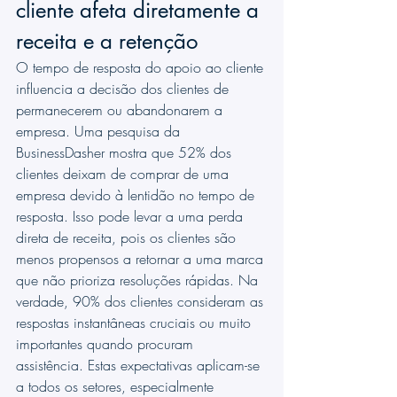
cliente afeta diretamente a 
receita e a retenção
O tempo de resposta do apoio ao cliente 
influencia a decisão dos clientes de 
permanecerem ou abandonarem a 
empresa. Uma pesquisa da 
BusinessDasher mostra que 52% dos 
clientes deixam de comprar de uma 
empresa devido à lentidão no tempo de 
resposta. Isso pode levar a uma perda 
direta de receita, pois os clientes são 
menos propensos a retornar a uma marca 
que não prioriza resoluções rápidas. Na 
verdade, 90% dos clientes consideram as 
respostas instantâneas cruciais ou muito 
importantes quando procuram 
assistência. Estas expectativas aplicam-se 
a todos os setores, especialmente 