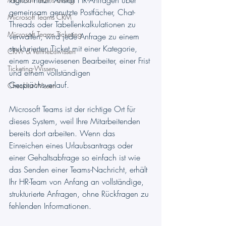
täglich nutzt. Anstatt HR-Anfragen über 
gemeinsam genutzte Postfächer, Chat-
Microsoft Teams CRM
Threads oder Tabellenkalkulationen zu 
Microsoft Teams Ticketing
verwalten, wird jede Anfrage zu einem 
strukturierten Ticket mit einer Kategorie, 
CRM- & Vertriebswissen
einem zugewiesenen Bearbeiter, einer Frist 
Ticketing-Wissen
und einem vollständigen 
Gesprächsverlauf.
Checklist-Wissen
Microsoft Teams ist der richtige Ort für 
dieses System, weil Ihre Mitarbeitenden 
bereits dort arbeiten. Wenn das 
Einreichen eines Urlaubsantrags oder 
einer Gehaltsabfrage so einfach ist wie 
das Senden einer Teams-Nachricht, erhält 
Ihr HR-Team von Anfang an vollständige, 
strukturierte Anfragen, ohne Rückfragen zu 
fehlenden Informationen.