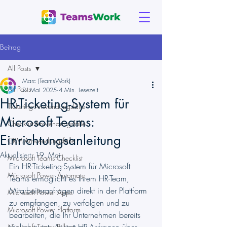
Beitrag
All Posts
Marc (TeamsWork)
All Posts
2. Mai 2025
4 Min. Lesezeit
HR-Ticketing-System für
Ticketing-Anwendungsfälle
Microsoft Teams:
Checklist-Anwendungsfälle
Einrichtungsanleitung
CRM-Anwendungsfälle
Aktualisiert:
19. Mai
Microsoft Teams Checklist
Ein HR-Ticketing-System für Microsoft 
Microsoft Power Automate
Teams ermöglicht es Ihrem HR-Team, 
Mitarbeiteranfragen direkt in der Plattform 
Microsoft Power Apps
zu empfangen, zu verfolgen und zu 
Microsoft Power Platform
bearbeiten, die Ihr Unternehmen bereits 
Microsoft Teams Billing