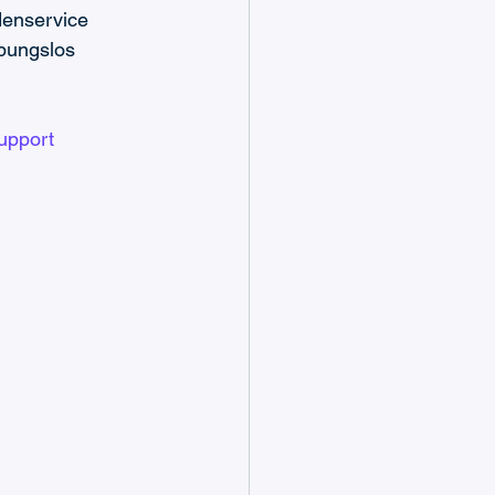
denservice 
ibungslos 
upport