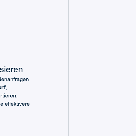
sieren
ndenanfragen 
rt
', 
tieren, 
e effektivere 