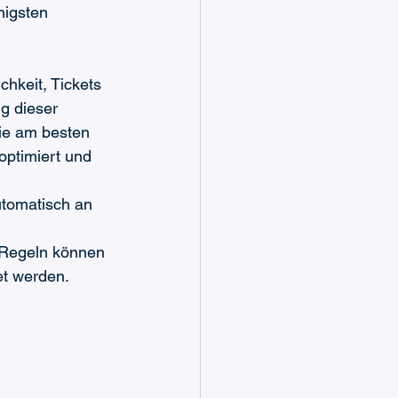
higsten 
hkeit, Tickets 
g dieser 
ie am besten 
optimiert und 
utomatisch an 
 Regeln können 
et werden.