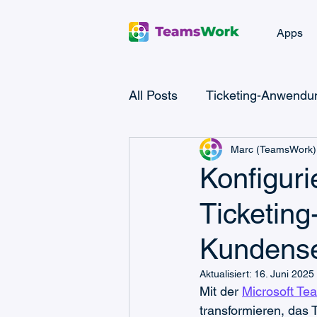
Apps
All Posts
Ticketing-Anwendun
Marc (TeamsWork)
Microsoft Teams Checklist
Konfiguri
Ticketin
Microsoft Power Platform
Kundense
CRM- & Vertriebswissen
Aktualisiert:
16. Juni 2025
Mit der 
Microsoft Te
transformieren, das