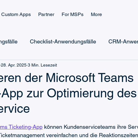
Custom Apps
Partner
For MSPs
More
gsfälle
Checklist-Anwendungsfälle
CRM-Anwen
28. Apr. 2025
3 Min. Lesezeit
Microsoft Power Automate
Microsoft Power Apps
eren der Microsoft Teams
g-App zur Optimierung des
Microsoft Teams Billing
Microsoft Teams CRM
rvice
Ticketing-Wissen
Checklist-Wissen
ams Ticketing-App
 können Kundenserviceteams ihre Ser
 Ticketmanagement vereinfachen und die Reaktionszeiten