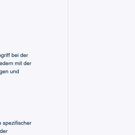
iff bei der 
edern mit der 
ngen und 
 spezifischer 
oder 