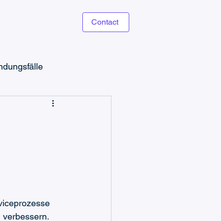
Contact
dungsfälle
Microsoft Teams Ticketing
viceprozesse 
 verbessern. 