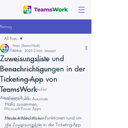
Beitrag
All Posts
Marc (TeamsWork)
All Posts
5. Feb. 2025
2 Min. Lesezeit
Zuweisungsliste und
Ticketing-Anwendungsfälle
Benachrichtigungen in der
Checklist-Anwendungsfälle
Ticketing-App von
CRM-Anwendungsfälle
TeamsWork
Microsoft Teams Checklist
Aktualisiert:
7. Juli
Microsoft Power Automate
Hallo zusammen,
Microsoft Power Apps
Heute entdecken wir Funktionen rund um 
Microsoft Power Platform
die Zuweisungsliste in der Ticketing-App 
Microsoft Teams Billing