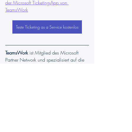
der Microsoft Ticketing-App von 
TeamsWork
Teste Ticketing as a Service kostenlos
TeamsWork
 ist Mitglied des Microsoft 
Partner Network und spezialisiert auf die 
Entwicklung von 
Produktivitäts-Apps
, die 
die Leistungsfähigkeit der 
Microsoft Teams-
Plattform
 und ihres dynamischen 
Ökosystems nutzen. Ihre SaaS-Produkte 
wie 
CRM as a Service
, 
Ticketing as a 
Service
 und 
Checklist as a 
Service
werden von Nutzern 
hochgeschätzt. Sie überzeugen durch 
eine benutzerfreundliche Oberfläche, 
nahtlose Integration in Microsoft Teams 