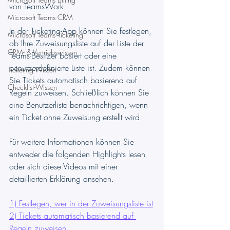
von TeamsWork.
Microsoft Teams CRM
In der Ticketing-App können Sie festlegen, 
Microsoft Teams Ticketing
ob Ihre Zuweisungsliste auf der Liste der 
CRM- & Vertriebswissen
Teams-Besitzer basiert oder eine 
benutzerdefinierte Liste ist. Zudem können 
Ticketing-Wissen
Sie Tickets automatisch basierend auf 
Checklist-Wissen
Regeln zuweisen. Schließlich können Sie 
eine Benutzerliste benachrichtigen, wenn 
ein Ticket ohne Zuweisung erstellt wird.
Für weitere Informationen können Sie 
entweder die folgenden Highlights lesen 
oder sich diese Videos mit einer 
detaillierten Erklärung ansehen.
1) Festlegen, wer in der Zuweisungsliste ist
2) Tickets automatisch basierend auf 
Regeln zuweisen