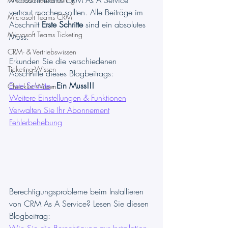
Microsoft Teams CRM As A Service 
vertraut machen sollten. Alle Beiträge im 
Microsoft Teams CRM
Abschnitt 
Erste Schritte
 sind ein absolutes 
Microsoft Teams Ticketing
Muss.
CRM- & Vertriebswissen
Erkunden Sie die verschiedenen 
Ticketing-Wissen
Abschnitte dieses Blogbeitrags:
Erste Schritte
 - 
Ein Muss!!!
Checklist-Wissen
Weitere Einstellungen & Funktionen
Verwalten Sie Ihr Abonnement
Fehlerbehebung
Berechtigungsprobleme beim Installieren 
von CRM As A Service? Lesen Sie diesen 
Blogbeitrag:
Wie Sie die Berechtigung zur Installation 