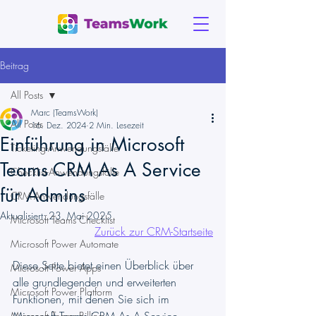
Beitrag
All Posts
Marc (TeamsWork)
All Posts
16. Dez. 2024
2 Min. Lesezeit
Einführung in Microsoft
Ticketing-Anwendungsfälle
Teams CRM As A Service
Checklist-Anwendungsfälle
für Admins
CRM-Anwendungsfälle
Aktualisiert:
23. Mai 2025
Microsoft Teams Checklist
Zurück zur CRM-Startseite
Microsoft Power Automate
Diese Seite bietet einen Überblick über 
Microsoft Power Apps
alle grundlegenden und erweiterten 
Microsoft Power Platform
Funktionen, mit denen Sie sich im 
Microsoft Teams Billing