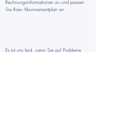
Rechnungsinformationen zu und passen 
Sie Ihren Abonnementplan an.
Es tut uns leid, wenn Sie auf Probleme 
stoßen. Hier sind einige häufige Probleme 
und entsprechende Lösungshinweise.
Die Meldung "Authentifizierung wird 
durchgeführt" bleibt hängen und es 
passiert nichts
 - 
Beitrag lesen
Fehlermeldung beim Hinzufügen eines 
App-Abonnements auf einer neuen Azure-
Instanz
 - 
Beitrag lesen