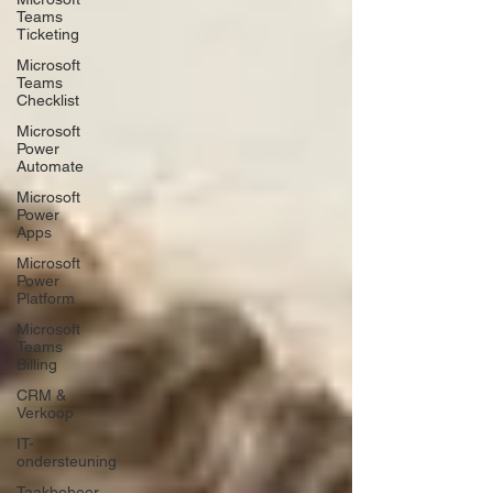
Teams
Ticketing
Microsoft
Teams
Checklist
Microsoft
Power
Automate
Microsoft
Power
Apps
Microsoft
Power
Platform
Microsoft
Teams
Billing
CRM &
Verkoop
IT-
ondersteuning
Taakbeheer