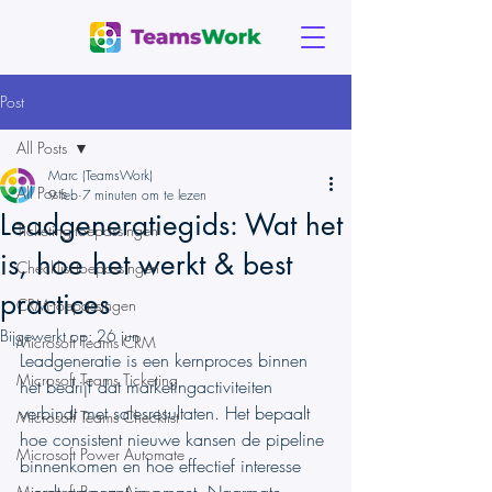
Post
All Posts
Marc (TeamsWork)
All Posts
9 feb
7 minuten om te lezen
Leadgeneratiegids: Wat het
Ticketing-toepassingen
is, hoe het werkt & best
Checklist-toepassingen
practices
CRM-toepassingen
Bijgewerkt op:
26 jun
Microsoft Teams CRM
Leadgeneratie is een kernproces binnen 
Microsoft Teams Ticketing
het bedrijf dat marketingactiviteiten 
verbindt met salesresultaten. Het bepaalt 
Microsoft Teams Checklist
hoe consistent nieuwe kansen de pipeline 
Microsoft Power Automate
binnenkomen en hoe effectief interesse 
Microsoft Power Apps