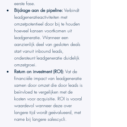
eerste fase.
Bijdrage aan de pipeline:
 Verbindt 
leadgeneratieactiviteiten met 
omzetpotentieel door bij te houden 
hoeveel kansen voortkomen uit 
leadgeneratie. Wanneer een 
aanzienlijk deel van gesloten deals 
start vanuit inbound leads, 
ondersteunt leadgeneratie duidelijk 
omzetgroei.
Return on investment (ROI):
 Vat de 
financiële impact van leadgeneratie 
samen door omzet die door leads is 
beïnvloed te vergelijken met de 
kosten voor acquisitie. ROI is vooral 
waardevol wanneer deze over 
langere tijd wordt geëvalueerd, met 
name bij langere salescycli.