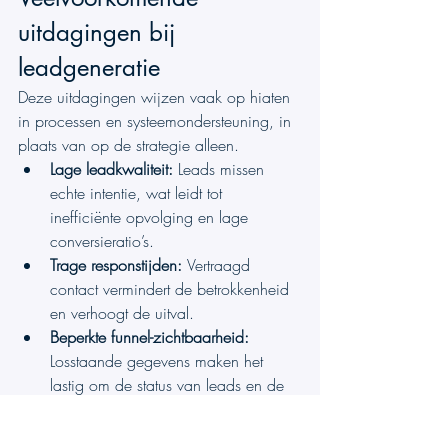
uitdagingen bij 
leadgeneratie
Deze uitdagingen wijzen vaak op hiaten 
in processen en systeemondersteuning, in 
plaats van op de strategie alleen.
Lage leadkwaliteit: 
Leads missen 
echte intentie, wat leidt tot 
inefficiënte opvolging en lage 
conversieratio’s.
Trage responstijden: 
Vertraagd 
contact vermindert de betrokkenheid 
en verhoogt de uitval.
Beperkte funnel-zichtbaarheid: 
Losstaande gegevens maken het 
lastig om de status van leads en de 
volgende stappen te volgen.
Gebrek aan afstemming tussen 