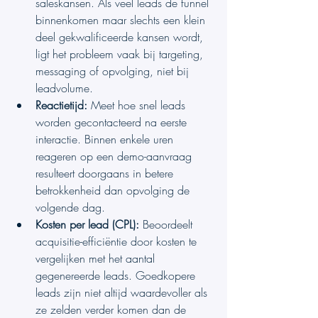
saleskansen. Als veel leads de funnel 
binnenkomen maar slechts een klein 
deel gekwalificeerde kansen wordt, 
ligt het probleem vaak bij targeting, 
messaging of opvolging, niet bij 
leadvolume.
Reactietijd:
 Meet hoe snel leads 
worden gecontacteerd na eerste 
interactie. Binnen enkele uren 
reageren op een demo-aanvraag 
resulteert doorgaans in betere 
betrokkenheid dan opvolging de 
volgende dag.
Kosten per lead (CPL):
 Beoordeelt 
acquisitie-efficiëntie door kosten te 
vergelijken met het aantal 
gegenereerde leads. Goedkopere 
leads zijn niet altijd waardevoller als 
ze zelden verder komen dan de 