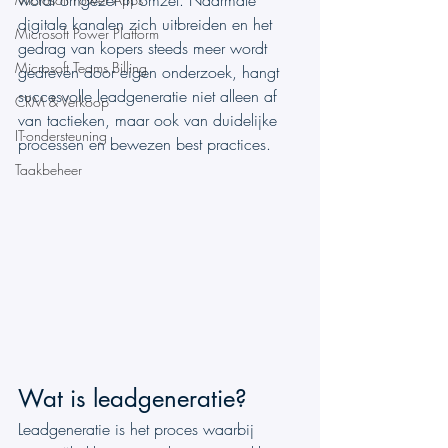
wordt omgezet in omzet. Naarmate 
digitale kanalen zich uitbreiden en het 
Microsoft Power Platform
gedrag van kopers steeds meer wordt 
Microsoft Teams Billing
gedreven door eigen onderzoek, hangt 
succesvolle leadgeneratie niet alleen af 
CRM & Verkoop
van tactieken, maar ook van duidelijke 
IT-ondersteuning
processen en bewezen best practices.	
Taakbeheer
Wat is leadgeneratie?
Leadgeneratie is het proces waarbij 