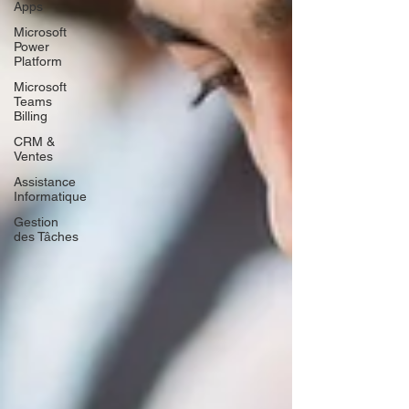
Apps
Microsoft
Power
Platform
Microsoft
Teams
Billing
CRM &
Ventes
Assistance
Informatique
Gestion
des Tâches