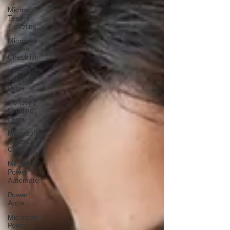
Microsoft
Teams
Ticketing
Microsoft
Teams
Checklist
Checklist
Landing
Page
Ticketing
Landing
Page
Microsoft
Teams
CRM
Microsoft
Power
Automate
Power
Apps
Microsoft
Power