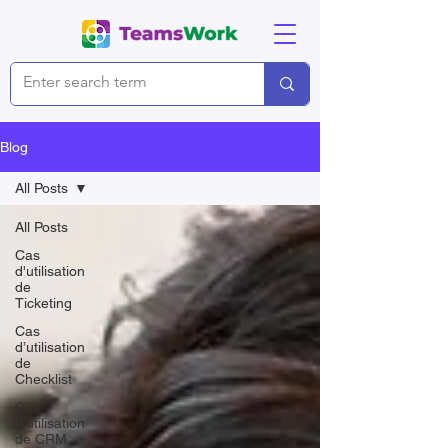
Blog
All Posts
All Posts
Cas
d'utilisation
de
Ticketing
Cas
d’utilisation
de
Checklist
Cas
d’utilisation
de CRM