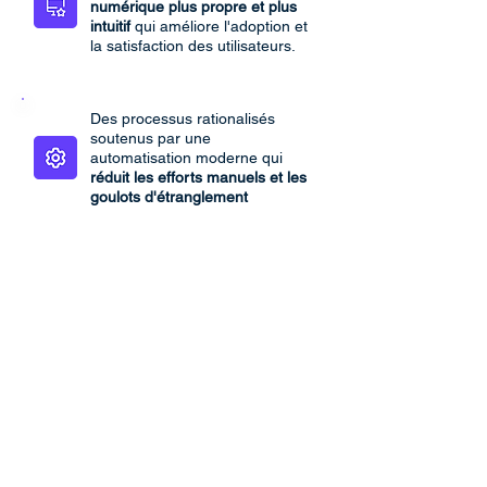
numérique plus propre et plus
intuitif
qui améliore l'adoption et
la satisfaction des utilisateurs.
Des processus rationalisés
soutenus par une
automatisation moderne qui
réduit les efforts manuels et les
goulots d'étranglement
opérationnels.
Un écosystème Microsoft 365
connecté où le contenu,
la
collaboration et les workflows
fonctionnent ensemble de
manière transparente.
Une gouvernance, une
conformité et une sécurité
renforcées, alignées
sur les