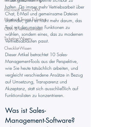
in der gesamten Pipeline sichtbar zu 
halten. Da immer mehr Vertriebsarbeit über 
Microsoft Teams CRM
Chat, E-Mail und gemeinsame Dateien 
Microsoft Teams Ticketing
stattfindet, geht es nicht mehr darum, das 
Tool mit den meisten Funktionen zu 
CRM- & Vertriebswissen
wählen, sondern eines, das zu modernen 
Ticketing-Wissen
Vertriebsabläufen passt.
Checklist-Wissen
Dieser Artikel betrachtet 10 Sales-
Management-Tools aus der Perspektive, 
wie Sie heute tatsächlich arbeiten, und 
vergleicht verschiedene Ansätze in Bezug 
auf Umsetzung, Transparenz und 
Akzeptanz, statt sich ausschließlich auf 
Funktionslisten zu konzentrieren.
Was ist Sales-
Management-Software?