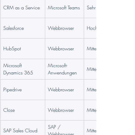
CRM as a Service
Microsoft Teams
Sehr gering
Salesforce
Webbrowser
Hoch
HubSpot
Webbrowser
Mittel
Microsoft 
Microsoft-
Mittel
Dynamics 365
Anwendungen
Pipedrive
Webbrowser
Mittel
Close
Webbrowser
Mittel
SAP / 
SAP Sales Cloud
Mittel
Webbrowser