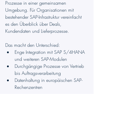
Prozesse in einer gemeinsamen 
Umgebung. Für Organisationen mit 
bestehender SAP-Infrastruktur vereinfacht 
es den Überblick über Deals, 
Kundendaten und Lieferprozesse.
Das macht den Unterschied:
Enge Integration mit SAP S/4HANA 
und weiteren SAP-Modulen
Durchgängige Prozesse von Vertrieb 
bis Auftragsverarbeitung
Datenhaltung in europäischen SAP-
Rechenzentren
Zu beachtende Einschränkungen:
Hoher Implementierungs- und 
Konfigurationsaufwand
Setzt in der Regel eine bestehende 
SAP-Infrastruktur voraus