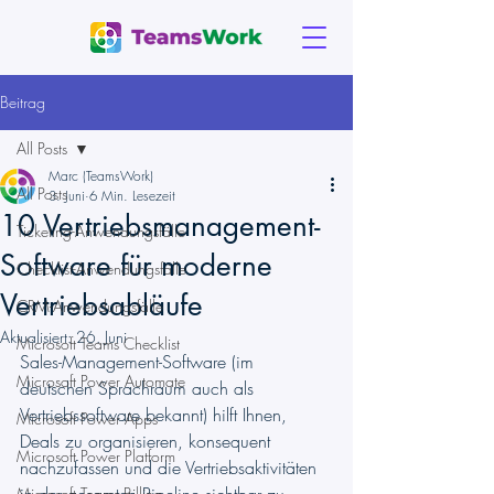
Beitrag
All Posts
Marc (TeamsWork)
All Posts
3. Juni
6 Min. Lesezeit
10 Vertriebsmanagement-
Ticketing-Anwendungsfälle
Software für moderne
Checklist-Anwendungsfälle
Vertriebsabläufe
CRM-Anwendungsfälle
Aktualisiert:
26. Juni
Microsoft Teams Checklist
Sales-Management-Software (im 
Microsoft Power Automate
deutschen Sprachraum auch als 
Vertriebssoftware bekannt) hilft Ihnen, 
Microsoft Power Apps
Deals zu organisieren, konsequent 
Microsoft Power Platform
nachzufassen und die Vertriebsaktivitäten 
Microsoft Teams Billing