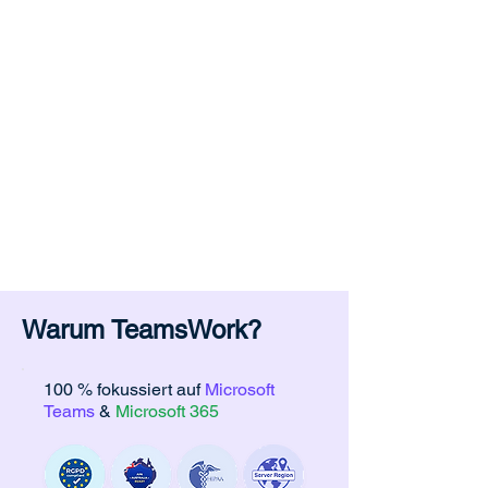
Umgebung gezielt erweitern oder
individuell anpassen möchten. Wir
konzipieren und realisieren
maßgeschneiderte Teams-
Applikationen, Microsoft-365-
Integrationen, Workflow-
Automatisierungen und KI-gestützte
Lösungen, die exakt auf Ihre
betrieblichen Anforderungen
zugeschnitten sind.
Warum TeamsWork?
100 % fokussiert auf
Microsoft
Teams
&
Microsoft 365