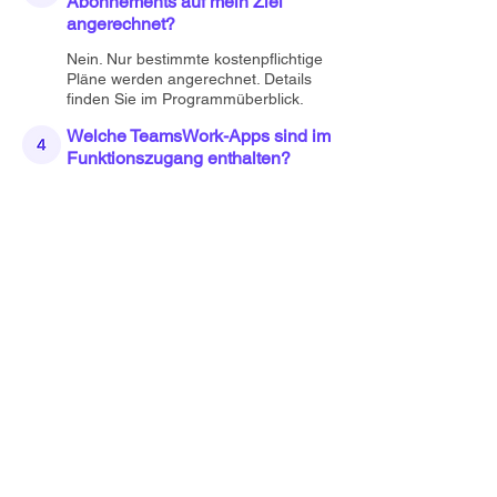
Abonnements auf mein Ziel
angerechnet?
Nein. Nur bestimmte kostenpflichtige
Pläne werden angerechnet. Details
finden Sie im Programmüberblick.
Welche TeamsWork-Apps sind im
Funktionszugang enthalten?
Alle veröffentlichten TeamsWork-Apps,
darunter Ticketing as a Service ·
Checklist as a Service · CRM as a
Service.
Warum mit
TeamsWork
zusammenarbeiten?
Nativ in Microsoft Teams – keine
neuen Plattformen, die Ihre
Kunden erst erlernen müssen.