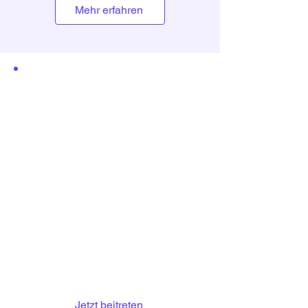
Mehr erfahren
Erweitern Sie Ihre
Managed Services
mit Microsoft-nativen
Apps
Werden Sie Partner und bauen
Sie Ihr Angebot als Managed
Service Provider gezielt aus.
Empfehlen Sie Microsoft-native
Apps in Ihren
Kundengesprächen – ohne
Änderungen an Ihren
bestehenden Abläufen.
Jetzt beitreten