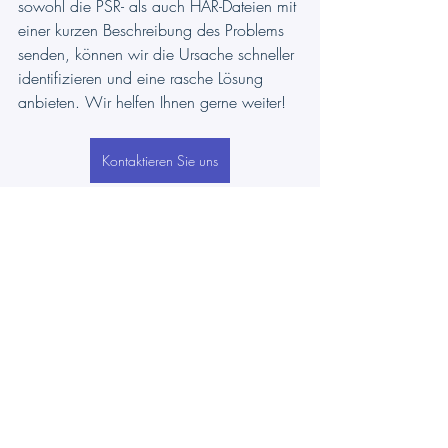
sowohl die PSR- als auch HAR-Dateien mit 
einer kurzen Beschreibung des Problems 
senden, können wir die Ursache schneller 
identifizieren und eine rasche Lösung 
anbieten. Wir helfen Ihnen gerne weiter!
Kontaktieren Sie uns
#Konsole
#Fehlerbehebung
#Log
TeamsWork
 ist Mitglied des Microsoft 
Partner Network und spezialisiert auf die 
Entwicklung von 
Produktivitäts-Apps
, die 
die Leistungsfähigkeit der 
Microsoft Teams-
Plattform
 und ihres dynamischen 
Ökosystems nutzen. Ihre SaaS-Produkte 
wie 
CRM As A Service
, 
Ticketing As A 
Service
 und 
Checklist As A Service 