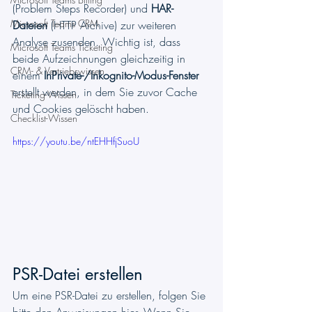
(Problem Steps Recorder) und
 HAR-
Microsoft Teams CRM
Dateien
 (HTTP Archive) zur weiteren 
Analyse zusenden. Wichtig ist, dass 
Microsoft Teams Ticketing
beide Aufzeichnungen gleichzeitig in 
CRM- & Vertriebswissen
einem 
InPrivate-/Inkognito-Modus-Fenster
erstellt werden, in dem Sie zuvor Cache 
Ticketing-Wissen
und Cookies gelöscht haben.
Checklist-Wissen
https://youtu.be/ntEHHfjSuoU
PSR-Datei erstellen
Um eine PSR-Datei zu erstellen, folgen Sie 
bitte den Anweisungen hier. Wenn Sie 