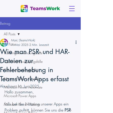
Beitrag
All Posts
Marc (TeamsWork)
All Posts
7. Mai 2025
2 Min. Lesezeit
Wie man PSR- und HAR-
Ticketing-Anwendungsfälle
Dateien zur
Checklist-Anwendungsfälle
Fehlerbehebung in
CRM-Anwendungsfälle
TeamsWork-Apps erfasst
Microsoft Teams Checklist
Aktualisiert:
16. Juni 2025
Microsoft Power Automate
Hallo zusammen,
Microsoft Power Apps
falls bei der Nutzung unserer Apps ein 
Microsoft Power Platform
Problem auftritt, können Sie uns die 
PSR
- 
Microsoft Teams Billing