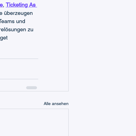
e
, 
Ticketing As 
ie überzeugen 
 Teams und 
relösungen zu 
get 
Alle ansehen