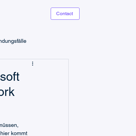
Contact
dungsfälle
soft
ork
Microsoft Teams Ticketing
müssen, 
 hier kommt 