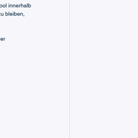
ool innerhalb 
u bleiben, 
er 