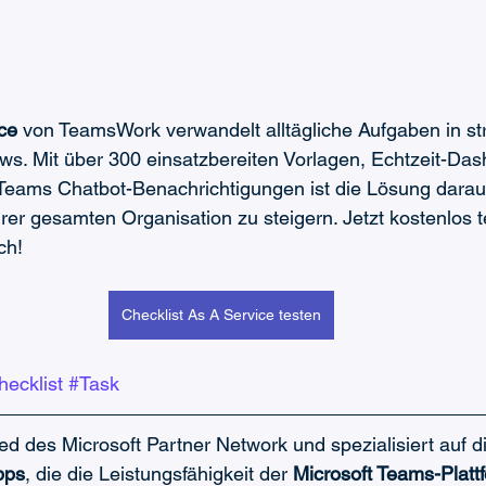
ce
 von TeamsWork verwandelt alltägliche Aufgaben in stru
ows. Mit über 300 einsatzbereiten Vorlagen, Echtzeit-Da
 Teams Chatbot-Benachrichtigungen ist die Lösung darauf
Ihrer gesamten Organisation zu steigern. Jetzt kostenlos 
ch!
Checklist As A Service testen
ecklist
#Task
lied des Microsoft Partner Network und spezialisiert auf 
pps
, die die Leistungsfähigkeit der 
Microsoft Teams-Platt