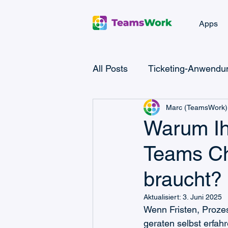
Apps
All Posts
Ticketing-Anwendun
Marc (TeamsWork)
Microsoft Teams Checklist
Warum Ihr
Teams Ch
Microsoft Power Platform
braucht?
CRM- & Vertriebswissen
Aktualisiert:
3. Juni 2025
Wenn Fristen, Proze
geraten selbst erfah