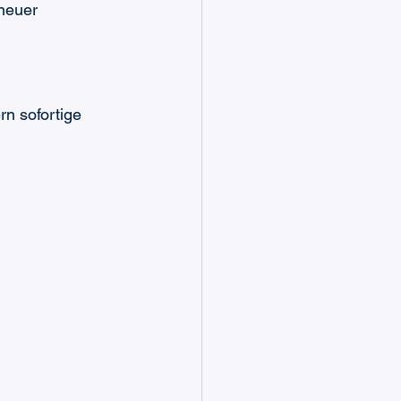
neuer 
rn sofortige 