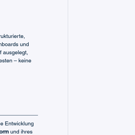
kturierte, 
shboards und 
 ausgelegt, 
testen – keine 
die Entwicklung 
form
 und ihres 