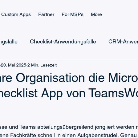
Custom Apps
Partner
For MSPs
More
gsfälle
Checklist-Anwendungsfälle
CRM-Anwen
20. Mai 2025
2 Min. Lesezeit
Microsoft Power Automate
Microsoft Power Apps
e Organisation die Micro
ecklist App von TeamsW
Microsoft Teams Billing
Microsoft Teams CRM
Ticketing-Wissen
Checklist-Wissen
sse und Teams abteilungsübergreifend jongliert werden 
rene Fachkräfte schnell in einen Aufgabenstrudel. Genau