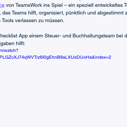
ce
 von TeamsWork ins Spiel – ein speziell entwickeltes T
 das Teams hilft, organisiert, pünktlich und abgestimmt z
 Tools verlassen zu müssen.
Checklist App einem Steuer- und Buchhaltungsteam bei d
gaben hilft:
om/watch?
=PLGZcXJ74qWVTrz6I0gEhnB9aLXUsDUoHa&index=2