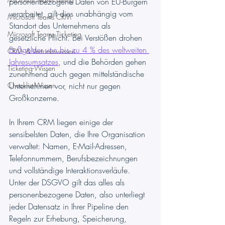
personenbezogene Daten von EU-Bürgern 
verarbeitet, gilt dies unabhängig vom 
Microsoft Teams CRM
Standort des Unternehmens als 
Microsoft Teams Ticketing
gesetzliche Pflicht. Bei Verstößen drohen 
Bußgelder von bis zu 4 % des weltweiten 
CRM- & Vertriebswissen
Jahresumsatzes
, und die Behörden gehen 
Ticketing-Wissen
zunehmend auch gegen mittelständische 
Checklist-Wissen
Unternehmen vor, nicht nur gegen 
Großkonzerne.
In Ihrem CRM liegen einige der 
sensibelsten Daten, die Ihre Organisation 
verwaltet: Namen, E-Mail-Adressen, 
Telefonnummern, Berufsbezeichnungen 
und vollständige Interaktionsverläufe. 
Unter der DSGVO gilt das alles als 
personenbezogene Daten, also unterliegt 
jeder Datensatz in Ihrer Pipeline den 
Regeln zur Erhebung, Speicherung, 