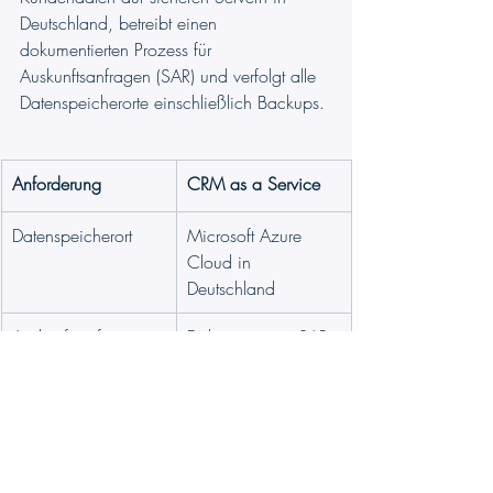
Deutschland, betreibt einen 
dokumentierten Prozess für 
Auskunftsanfragen (SAR) und verfolgt alle 
Datenspeicherorte einschließlich Backups.
Anforderung
CRM as a Service
Datenspeicherort
Microsoft Azure 
Cloud in 
Deutschland
Auskunftsanfragen 
Dokumentierter SAR-
(SAR)
Prozess vorhanden
Betroffenenrechte
Auskunft, Löschung, 
Datenübertragbarkeit
, Einschränkung 
und 