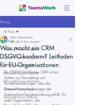
Beitrag
All Posts
Marc (TeamsWork)
All Posts
20. Mai
5 Min. Lesezeit
Was macht ein CRM
Ticketing-Anwendungsfälle
DSGVO-konform? Leitfaden
Checklist-Anwendungsfälle
für EU-Organisationen
CRM-Anwendungsfälle
Ein DSGVO-konformes CRM ist ein 
Microsoft Teams Checklist
System zur Verwaltung von 
Microsoft Power Automate
Kundenbeziehungen, das die 
Datenschutzanforderungen der 
Microsoft Power Apps
Datenschutz-Grundverordnung erfüllt. Für 
Microsoft Power Platform
jede Organisation, die 
Microsoft Teams Billing