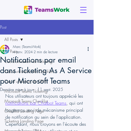
Post
All Posts
Marc (TeamsWork)
All Posts
4 janv. 2024
2 min de lecture
Notifications par email
Cas d'utilisation de Ticketing
dans Ticketing As A Service
Cas d’utilisation de Checklist
pour Microsoft Teams
Cas d’utilisation de CRM
Dernière mise à jour :
11 sept. 2025
Microsoft Teams Ticketing
Nos utilisateurs ont toujours apprécié les 
Microsoft Teams Checklist
notifications par Chatbot Teams
, qui ont 
longtemps servi de mécanisme principal 
Checklist Landing Page
de notification au sein de l'application. 
Ticketing Landing Page
Cependant, nous croyons en l'écoute des 
Microsoft Teams CRM