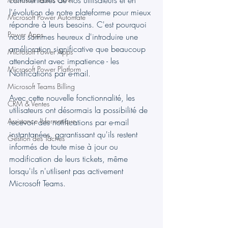
commentaires de nos utilisateurs et en 
l'évolution de notre plateforme pour mieux 
Microsoft Power Automate
répondre à leurs besoins. C'est pourquoi 
Power Apps
nous sommes heureux d'introduire une 
amélioration significative que beaucoup 
Microsoft Power Apps
attendaient avec impatience - les 
Microsoft Power Platform
Notifications par e-mail.
Microsoft Teams Billing
Avec cette nouvelle fonctionnalité, les 
CRM & Ventes
utilisateurs ont désormais la possibilité de 
Assistance Informatique
recevoir des notifications par e-mail 
instantanées, garantissant qu'ils restent 
Gestion des Tâches
informés de toute mise à jour ou 
modification de leurs tickets, même 
lorsqu'ils n'utilisent pas activement 
Microsoft Teams.