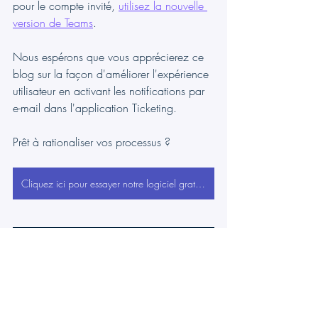
pour le compte invité, 
utilisez la nouvelle 
version de Teams
. 
Nous espérons que vous apprécierez ce 
blog sur la façon d'améliorer l'expérience 
utilisateur en activant les notifications par 
e-mail dans l'application Ticketing.
Prêt à rationaliser vos processus ?
Cliquez ici pour essayer notre logiciel gratuitement.
TeamsWork
 est membre du réseau de 
partenaires Microsoft, et leur expertise 
réside dans le 
développement 
d'applications de productivité 
qui 
exploitent la puissance de la plateforme 