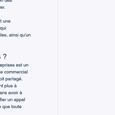
on des 
er.
t une 
qui 
es, ainsi qu'un 
s ?
reprises est un 
ine commercial 
it partagé. 
nt plus à 
ans avoir à 
ier un appel 
e que toute 