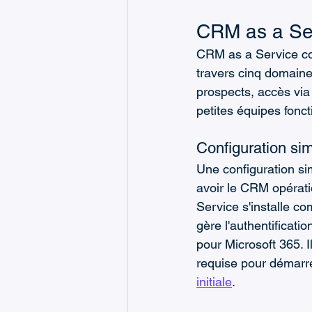
CRM as a Ser
CRM as a Service co
travers cinq domaines 
prospects, accès via 
petites équipes fonc
Configuration sim
Une configuration sim
avoir le CRM opérati
Service s'installe c
gère l'authentificatio
pour Microsoft 365. 
requise pour démarre
initiale
.