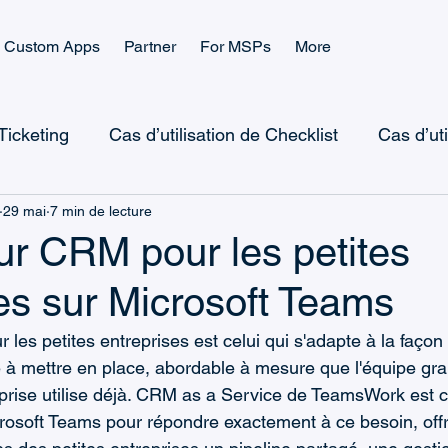
Custom Apps
Partner
For MSPs
More
 Ticketing
Cas d’utilisation de Checklist
Cas d’ut
29 mai
7 min de lecture
Microsoft Teams Checklist
Checklist Landing Pag
ur CRM pour les petites
es sur Microsoft Teams
Microsoft Teams CRM
Microsoft Power Automate
les petites entreprises est celui qui s'adapte à la façon 
le à mettre en place, abordable à mesure que l'équipe gran
icrosoft Power Platform
Microsoft Teams Billing
reprise utilise déjà. CRM as a Service de TeamsWork est 
osoft Teams pour répondre exactement à ce besoin, offr