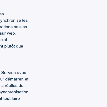
es 
ynchronise les 
mations saisies 
sur web, 
cial 
t plutôt que 
a Service avec 
ur démarrer, et 
ons réelles de 
 synchronisation 
 tout faire 