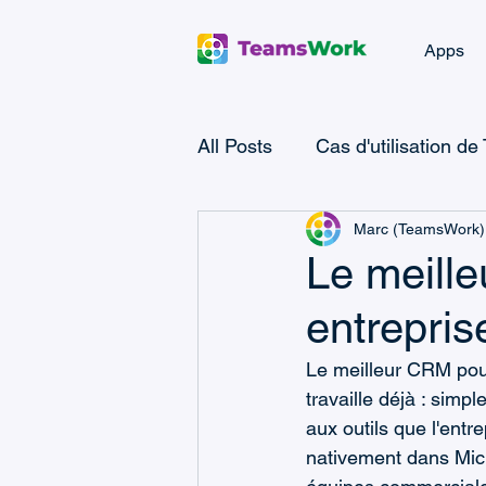
Apps
All Posts
Cas d'utilisation de
Marc (TeamsWork)
Microsoft Teams Ticketing
Le meille
entrepris
Ticketing Landing Page
Le meilleur CRM pour 
travaille déjà : simp
Microsoft Power Apps
M
aux outils que l'ent
nativement dans Micr