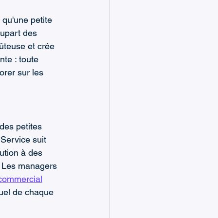
 qu'une petite 
lupart des 
ûteuse et crée 
te : toute 
orer sur les 
des petites 
Service suit 
bution à des 
e. Les managers 
e commercial
ctuel de chaque 