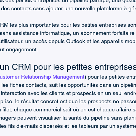
 des petites entreprises un pipeline partagé, une gesti
Gestion des Tâches
i des contacts sans ajouter une nouvelle plateforme à gér
CRM les plus importantes pour les petites entreprises son
 sans assistance informatique, un abonnement forfaitaire 
ilisateur, un accès depuis Outlook et les appareils mobil
tout engagement.
'un CRM pour les petites entreprise
ustomer Relationship Management
) pour les petites ent
se les fiches contacts, suit les opportunités dans un pipel
interaction avec les clients et prospects en un seul endro
prise, le résultat concret est que les prospects ne passe
u filet, chaque commercial sait où en est chaque affaire s
agers peuvent visualiser la santé du pipeline sans planif
les fils d'e-mails dispersés et les tableurs par un systèm