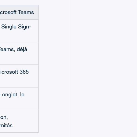
crosoft Teams
 Single Sign-
Teams, déjà 
crosoft 365 
 onglet, le 
on, 
limités