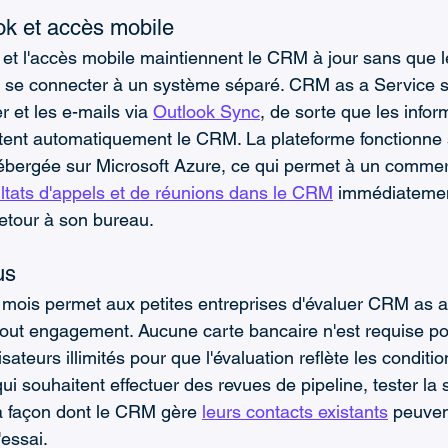
ok et accès mobile
k et l'accès mobile maintiennent le CRM à jour sans que l
 se connecter à un système séparé. CRM as a Service s
r et les e-mails via 
Outlook Sync
, de sorte que les infor
tent automatiquement le CRM. La plateforme fonctionne 
ébergée sur Microsoft Azure, ce qui permet à un commer
ultats d'appels et de réunions dans le CRM
 immédiatemen
retour à son bureau.
us
n mois permet aux petites entreprises d'évaluer CRM as 
 tout engagement. Aucune carte bancaire n'est requise po
lisateurs illimités pour que l'évaluation reflète les conditi
qui souhaitent effectuer des revues de pipeline, tester la
a façon dont le CRM gère 
leurs contacts existants
 peuvent
'essai.