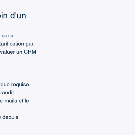
in d'un 
, sans 
rification par 
 évaluer un CRM 
ique requise
randit
e-mails et le 
s depuis 