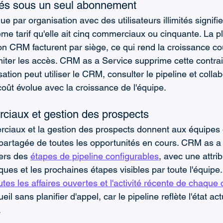
mités sous un seul abonnement
par organisation avec des utilisateurs illimités signifie
me tarif qu'elle ait cinq commerciaux ou cinquante. La p
ion CRM facturent par siège, ce qui rend la croissance co
miter les accès. CRM as a Service supprime cette contrain
ation peut utiliser le CRM, consulter le pipeline et collab
coût évolue avec la croissance de l'équipe.
ciaux et gestion des prospects
ciaux et la gestion des prospects donnent aux équipes 
partagée de toutes les opportunités en cours. CRM as a 
ers des 
étapes de pipeline configurables
, avec une attri
ues et les prochaines étapes visibles par toute l'équip
utes les affaires ouvertes et l'activité récente de chaqu
il sans planifier d'appel, car le pipeline reflète l'état a
.