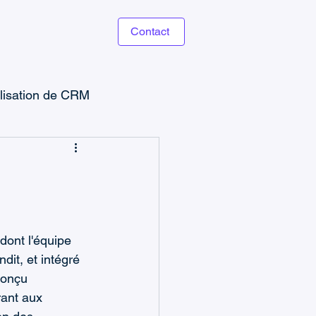
Contact
ilisation de CRM
e
Power Apps
dont l'équipe 
dit, et intégré 
CRM & Ventes
conçu 
ant aux 