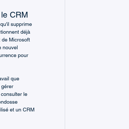
r le CRM
qu'il supprime 
ctionnent déjà 
 de Microsoft 
 nouvel 
urrence pour 
vail que 
 gérer 
consulter le 
 endosse 
tilisé et un CRM 