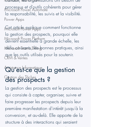
canaux, les organisations ont besoin de 
processus et d’outils cohérents pour gérer 
Microsoft Power Automate
la responsabilité, les suivis et la visibilité.
Power Apps
Cet article explique comment fonctionne 
Microsoft Power Apps
la gestion des prospects, pourquoi elle 
Microsoft Power Platform
devient essentielle à grande échelle, les 
défis courants, les bonnes pratiques, ainsi 
Microsoft Teams Billing
que les outils utilisés pour la soutenir.
CRM & Ventes
Assistance Informatique
Qu’est-ce que la gestion 
Gestion des Tâches
des prospects ?
La gestion des prospects est le processus 
qui consiste à capter, organiser, suivre et 
faire progresser les prospects depuis leur 
première manifestation d’intérêt jusqu’à la 
conversion, et au-delà. Elle apporte de la 
structure à des interactions qui seraient 