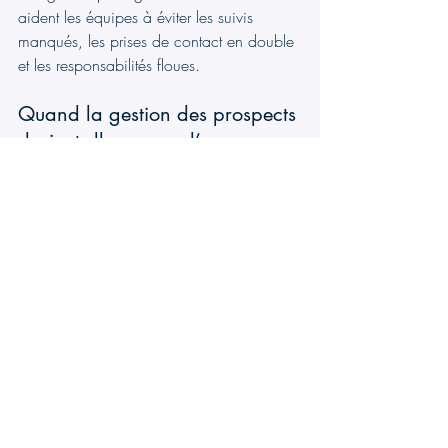
aident les équipes à éviter les suivis 
manqués, les prises de contact en double 
et les responsabilités floues.
Quand la gestion des prospects 
devient-elle un cas d’usage 
CRM ?
La gestion des prospects devient un cas 
d’usage 
CRM (Customer Relationship 
Management)
 lorsque les équipes doivent 
gérer les prospects au-delà du premier 
contact. CRM relie les prospects aux 
deals, aux accounts et aux interactions 
clients continues, offrant une vue 
complète de la relation à mesure qu’elle 
évolue.
Comment CRM permet une 