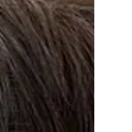
Teams
Ticketing
Microsoft
Teams
Checklist
Microsoft
Power
Automate
Microsoft
Power
Apps
Microsoft
Power
Platform
Microsoft
Teams
Billing
CRM &
Verkoop
IT-
ondersteuning
Taakbeheer