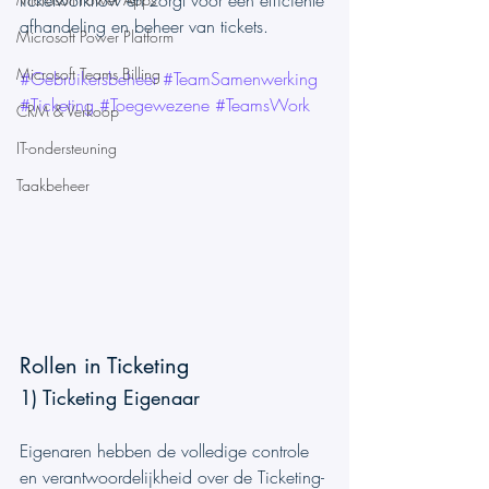
ticketworkflow en zorgt voor een efficiënte 
afhandeling en beheer van tickets.
Microsoft Power Platform
Microsoft Teams Billing
#Gebruikersbeheer
#TeamSamenwerking
#Ticketing
#Toegewezene
#TeamsWork
CRM & Verkoop
IT-ondersteuning
Taakbeheer
Rollen in Ticketing
1) Ticketing Eigenaar
Eigenaren hebben de volledige controle 
en verantwoordelijkheid over de Ticketing-