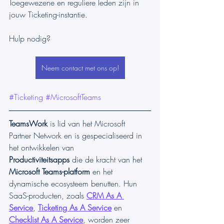
Toegewezene en reguliere leden zijn in 
jouw Ticketing-instantie.
Hulp nodig?
Neem contact met ons op!
#Ticketing
#MicrosoftTeams
TeamsWork
 is lid van het Microsoft 
Partner Network en is gespecialiseerd in 
het ontwikkelen van 
Productiviteitsapps
 die de kracht van het 
Microsoft Teams-platform
 en het 
dynamische ecosysteem benutten. Hun 
SaaS-producten, zoals 
CRM As A 
Service
, 
Ticketing As A Service
 en 
Checklist As A Service
, worden zeer 