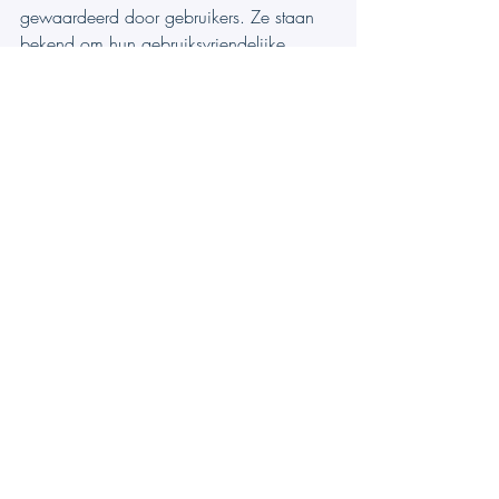
gewaardeerd door gebruikers. Ze staan 
bekend om hun gebruiksvriendelijke 
interface, de naadloze integratie met 
Microsoft Teams en de betaalbare 
prijsplannen. TeamsWork is trots op het 
ontwikkelen van innovatieve 
softwareoplossingen die de productiviteit 
van bedrijven verhogen en tegelijkertijd 
betaalbaar blijven voor elk budget.
Microsoft Teams Ticketing