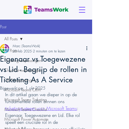
Post
All Posts
Marc (TeamsWork)
All Posts
20 feb 2025
2 minuten om te lezen
Eigenaar vs Toegewezene
Ticketing-toepassingen
vs Lid - Begrijp de rollen in
Checklist-toepassingen
Ticketing As A Service
CRM-toepassingen
Bijgewerkt op:
1 okt 2025
Microsoft Teams CRM
In dit artikel gaan we dieper in op de 
Microsoft Teams Ticketing
fundamentele rollen binnen ons 
ticketingsysteem voor Microsoft Teams
: 
Microsoft Teams Checklist
Eigenaar, Toegewezene en Lid. Elke rol 
Microsoft Power Automate
speelt een cruciale rol in de 
Microsoft Power Apps