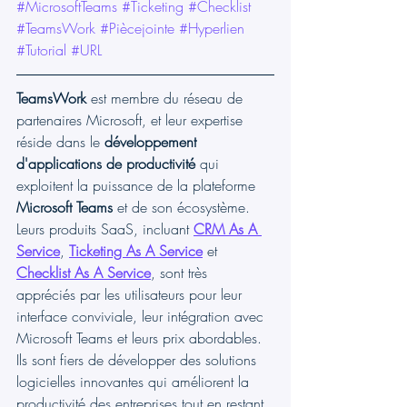
#MicrosoftTeams
#Ticketing
#Checklist
#TeamsWork
#Piècejointe
#Hyperlien
#Tutorial
#URL
TeamsWork
 est membre du réseau de 
partenaires Microsoft, et leur expertise 
réside dans le 
développement 
d'applications de productivité 
qui 
exploitent la puissance de la plateforme 
Microsoft Teams
 et de son écosystème. 
Leurs produits SaaS, incluant 
CRM As A 
Service
, 
Ticketing As A Service
 et 
Checklist As A Service
, sont très 
appréciés par les utilisateurs pour leur 
interface conviviale, leur intégration avec 
Microsoft Teams et leurs prix abordables. 
Ils sont fiers de développer des solutions 
logicielles innovantes qui améliorent la 
productivité des entreprises tout en restant 