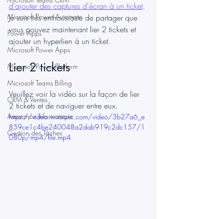
d'ajouter des captures d'écran à un ticket
. 
Microsoft Power Automate
Je suis très enthousiaste de partager que 
vous pouvez maintenant lier 2 tickets et 
Power Apps
ajouter un hyperlien à un ticket.
Microsoft Power Apps
Lier 2 tickets
Microsoft Power Platform
Microsoft Teams Billing
Veuillez voir la vidéo sur la façon de lier 
CRM & Ventes
2 tickets et de naviguer entre eux.
Assistance Informatique
https://video.wixstatic.com/video/3b27a6_e
859ce1c4be240048a2dab919c2dc157/1
Gestion des Tâches
080p/mp4/file.mp4