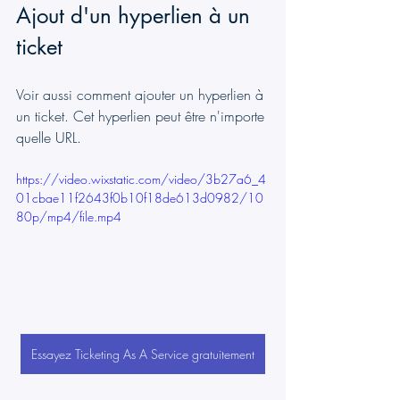
Ajout d'un hyperlien à un 
ticket
Voir aussi comment ajouter un hyperlien à 
un ticket. Cet hyperlien peut être n'importe 
quelle URL.
https://video.wixstatic.com/video/3b27a6_4
01cbae11f2643f0b10f18de613d0982/10
80p/mp4/file.mp4
Essayez Ticketing As A Service gratuitement