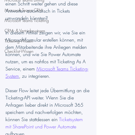
einen Schritt weiter gehen und diese 
Microsoft Teams CRM
Antworten automatisch in Tickets 
umwandeln könnten?
Microsoft Teams Ticketing
CRM- & Vertriebswissen
In diesem Artikel zeigen wir, wie Sie ein 
Microsoft-Formular erstellen können, mit 
Ticketing-Wissen
dem Mitarbeitende ihre Anliegen melden 
Checklist-Wissen
können, und wie Sie Power Automate 
nutzen, um es nahtlos mit Ticketing As A 
Service, einem 
Microsoft Teams Ticketing-
System
, zu integrieren.
Dieser Flow leitet jede Übermittlung an die 
Ticketing-API weiter. Wenn Sie die 
Anfragen lieber direkt in Microsoft 365 
speichern und nachverfolgen möchten, 
können Sie stattdessen ein 
Ticketsystem 
mit SharePoint und Power Automate
aufbauen.