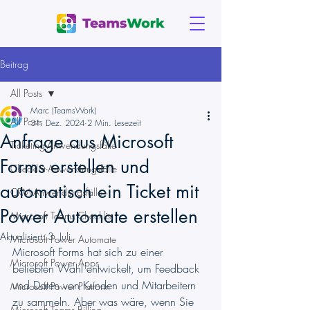
Beitrag
All Posts
Marc (TeamsWork)
All Posts
31. Dez. 2024
2 Min. Lesezeit
Anfrage aus Microsoft
Ticketing-Anwendungsfälle
Forms erstellen und
Checklist-Anwendungsfälle
automatisch ein Ticket mit
CRM-Anwendungsfälle
Power Automate erstellen
Microsoft Teams Checklist
Aktualisiert:
3. Juli
Microsoft Power Automate
Microsoft Forms hat sich zu einer 
Microsoft Power Apps
beliebten Wahl entwickelt, um Feedback 
und Daten von Kunden und Mitarbeitern 
Microsoft Power Platform
zu sammeln. Aber was wäre, wenn Sie 
Microsoft Teams Billing