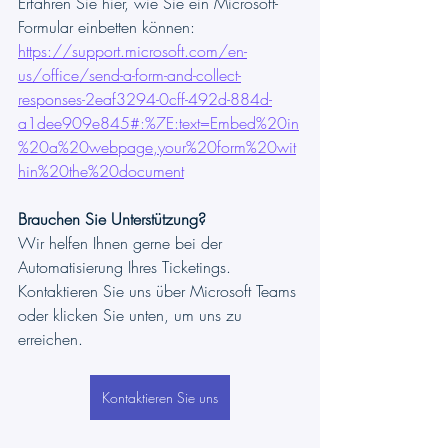
Erfahren Sie hier, wie Sie ein Microsoft-
Formular einbetten können: 
https://support.microsoft.com/en-
us/office/send-a-form-and-collect-
responses-2eaf3294-0cff-492d-884d-
a1dee909e845#:%7E:text=Embed%20in
%20a%20webpage,your%20form%20wit
hin%20the%20document
Brauchen Sie Unterstützung?
Wir helfen Ihnen gerne bei der 
Automatisierung Ihres Ticketings. 
Kontaktieren Sie uns über Microsoft Teams 
oder klicken Sie unten, um uns zu 
erreichen.
Kontaktieren Sie uns