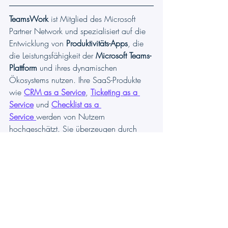
TeamsWork
 ist Mitglied des Microsoft 
Partner Network und spezialisiert auf die 
Entwicklung von 
Produktivitäts-Apps
, die 
die Leistungsfähigkeit der 
Microsoft Teams-
Plattform
 und ihres dynamischen 
Ökosystems nutzen. Ihre SaaS-Produkte 
wie 
CRM as a Service
, 
Ticketing as a 
Service
 und 
Checklist as a 
Service
werden von Nutzern 
hochgeschätzt. Sie überzeugen durch 
eine benutzerfreundliche Oberfläche, 
nahtlose Integration in Microsoft Teams 
und erschwingliche Preismodelle. 
TeamsWork legt Wert darauf, innovative 
Softwarelösungen zu entwickeln, die die 
Produktivität von Unternehmen steigern 
und für jedes Budget erschwinglich sind.