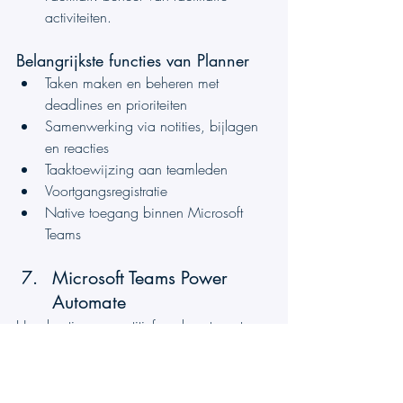
activiteiten.
Belangrijkste functies van Planner
Taken maken en beheren met 
deadlines en prioriteiten
Samenwerking via notities, bijlagen 
en reacties
Taaktoewijzing aan teamleden
Voortgangsregistratie
Native toegang binnen Microsoft 
Teams
Microsoft Teams Power 
Automate
Handmatig en repetitief werk vertraagt 
teams en vergroot de kans op fouten. 
Automatisering van workflows helpt teams 
efficiënter te werken. Power Automate stelt 