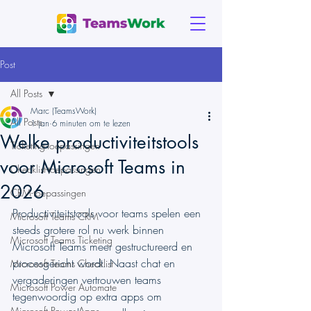
Post
All Posts
Marc (TeamsWork)
All Posts
1 jan
6 minuten om te lezen
Welke productiviteitstools
Ticketing-toepassingen
voor Microsoft Teams in
Checklist-toepassingen
2026
CRM-toepassingen
Productiviteitstools voor teams spelen een 
Microsoft Teams CRM
steeds grotere rol nu werk binnen 
Microsoft Teams Ticketing
Microsoft Teams meer gestructureerd en 
procesgericht wordt. Naast chat en 
Microsoft Teams Checklist
vergaderingen vertrouwen teams 
Microsoft Power Automate
tegenwoordig op extra apps om 
Microsoft Power Apps