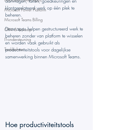
aanvragen, taken, goedkeuringen en 
klantgerelateerd werk op één plek te 
Microsoft Power Platform
beheren.
Microsoft Teams Billing
Deze apps helpen gestructureerd werk te 
CRM & Verkoop
beheren zonder van platform te wisselen 
IT-ondersteuning
en worden vaak gebruikt als 
Taakbeheer
productiviteitstools voor dagelijkse 
samenwerking binnen Microsoft Teams.
Hoe productiviteitstools 