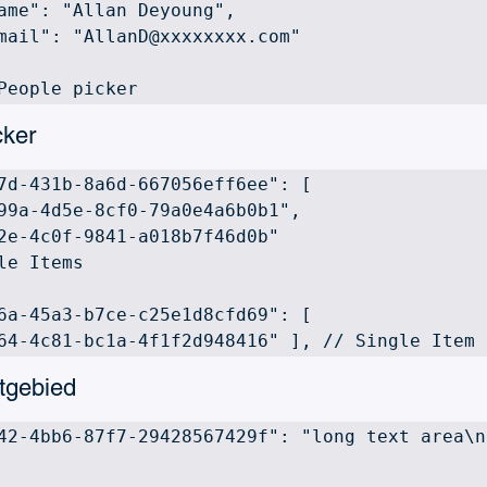
 // People picker
cker
7d-431b-8a6d-667056eff6ee": [ 

2e-4c0f-9841-a018b7f46d0b" 

le Items

6a-45a3-b7ce-c25e1d8cfd69": [ 

64-4c81-bc1a-4f1f2d948416" ], // Single Item
stgebied
42-4bb6-87f7-29428567429f": "long text area\n