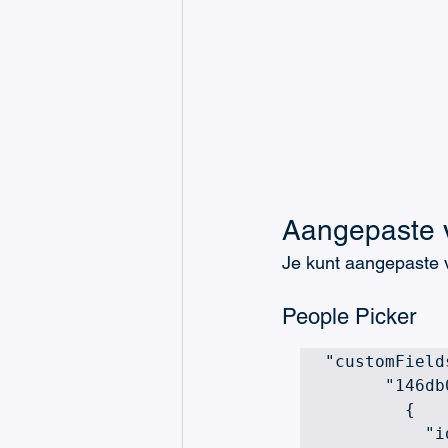
Aangepaste v
Je kunt aangepaste 
People Picker
"customFields
      "146db0c4-de24-4818-a131-a27161bb7ad0": [

        {

          "id": "053660b7-xxxx-xxxx-xxxx-xxxxxxxxxxx", // UUID
