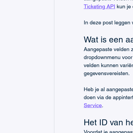
Ticketing API
 kun je
In deze post leggen 
Wat is een a
Aangepaste velden zi
dropdownmenu voor ti
velden kunnen variër
gegevensvereisten.
Heb je al aangepaste 
doen via de appinterf
Service
.
Het ID van h
Voordat je aangepast