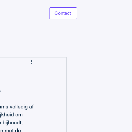
Contact
s
ams volledig af 
jkheid om 
 bijhoudt, 
En met de 