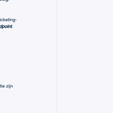
icketing-
dpoint
.
ie zijn 