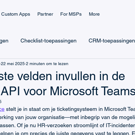
Custom Apps
Partner
For MSPs
More
ngen
Checklist-toepassingen
CRM-toepassingen
22 mei 2025
2 minuten om te lezen
icrosoft Teams Ticketing
Microsoft Teams Checklist
e velden invullen in de
 API voor Microsoft Team
Microsoft Power Apps
Microsoft Power Platform
5
ce
 stelt je in staat om je ticketingsysteem in Microsoft Te
CRM & Verkoop
IT-ondersteuning
Taakbeheer
rking van jouw organisatie—met inbegrip van de mogeli
assen. Of je nu HR-verzoeken stroomlijnt of IT-incidenten
lpen je om precies de juiste gegevens vast te leggen. 