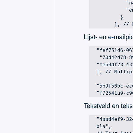
          "name": "Allan Deyoung",

          "email": "AllanD@xxxxxxxx.com"

        }

      ],
Lijst- en e-mailpi
"fef751d6-06
 "70d42d78-899a-4d5e-8cf0-79a0e4a6b0b1", 

"fe68df23-43
], // Multip
"5b9f56bc-ec
"f72541a9-c9
Tekstveld en tek
"4aad4ef9-32
bla", 
