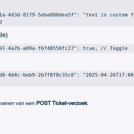


1a-4d3d-8179-5eba888dea5f": "text in custom f
d 
le)
91-4a7b-a89a-f6f48550fc27": true, // Toggle 
d0-4d4c-beb9-2b7f8f8c35c8": "2025-04-26T17:00
tvoeren van een 
POST Ticket-verzoek
: