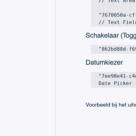
// Text Area 
"7670050a-cf
// Text Fiel
Schakelaar (Togg
"862bd88d-f6
Datumkiezer
"7ee98e41-c4
Date Picker
Voorbeeld bij het ui