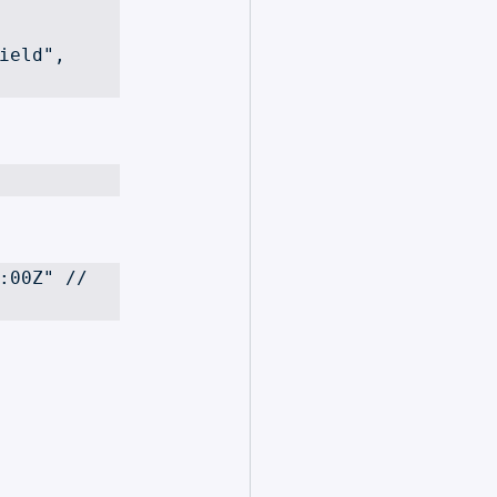
ield", 

:00Z" // 