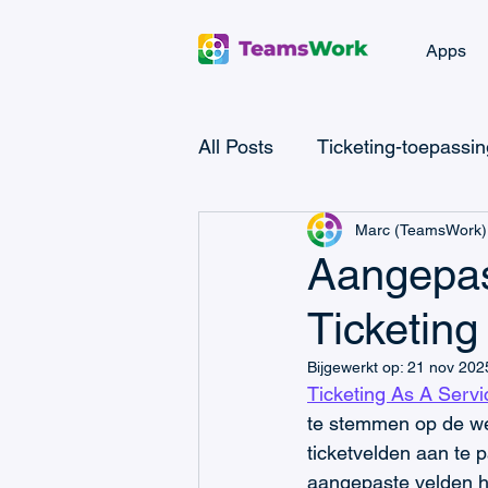
Apps
All Posts
Ticketing-toepassi
Marc (TeamsWork)
Microsoft Teams CRM
M
Aangepast
Ticketing
Microsoft Power Automate
Bijgewerkt op:
21 nov 202
Ticketing As A Servi
Microsoft Teams Billing
te stemmen op de we
ticketvelden aan te p
aangepaste velden he