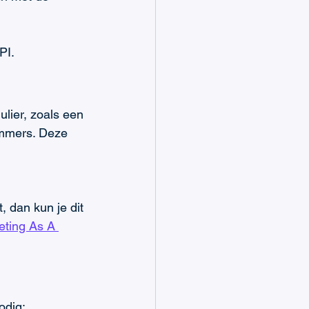
PI.
lier, zoals een 
ummers. Deze 
, dan kun je dit 
eting As A 
odig: