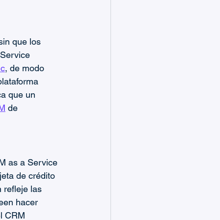
in que los 
Service 
nc
, de modo 
plataforma 
ca que un 
RM
 de 
M as a Service 
eta de crédito 
refleje las 
seen hacer 
el CRM 