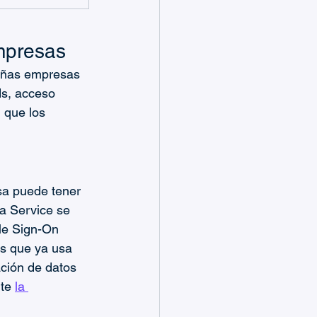
mpresas
eñas empresas 
ds, acceso 
 que los 
sa puede tener 
a Service se 
le Sign-On 
es que ya usa 
ción de datos 
te 
la 