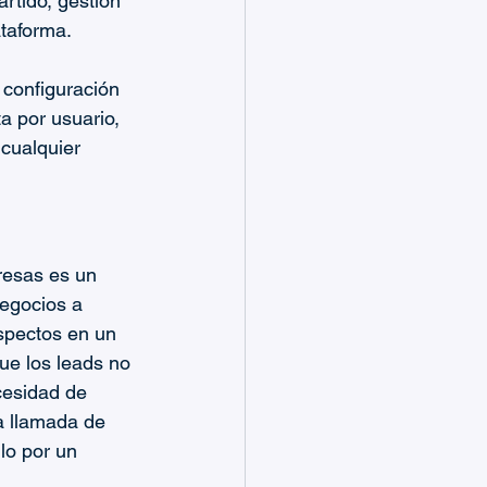
tido, gestión 
taforma.
configuración 
a por usuario, 
cualquier 
esas es un 
negocios a 
ospectos en un 
ue los leads no 
cesidad de 
a llamada de 
lo por un 