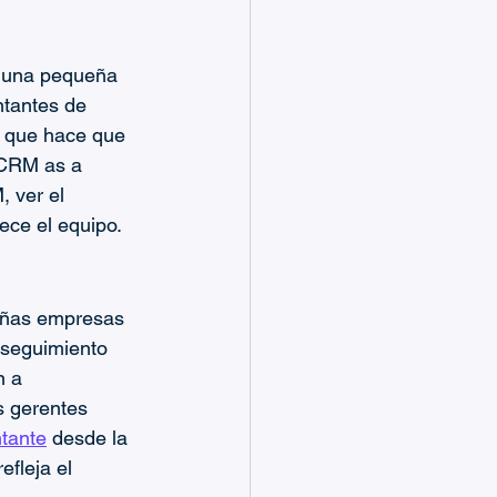
e una pequeña 
ntantes de 
o que hace que 
 CRM as a 
 ver el 
ece el equipo.
ueñas empresas 
 seguimiento 
n a 
s gerentes 
ntante
 desde la 
fleja el 