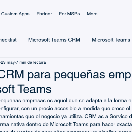
Custom Apps
Partner
For MSPs
More
ecklist
Microsoft Teams CRM
Microsoft Teams 
29 may
7 min de lectura
Microsoft Power Apps
Microsoft Power Platform
 CRM para pequeñas emp
soft Teams
Microsoft Teams Ticketing
Casos de uso de Ticketin
equeñas empresas es aquel que se adapta a la forma en
configurar, con un precio accesible a medida que crece el 
Guías de CRM y Ventas
Guías de Gestión de Ticket
rramientas que el negocio ya utiliza. CRM as a Service
orma nativa dentro de Microsoft Teams para hacer exact