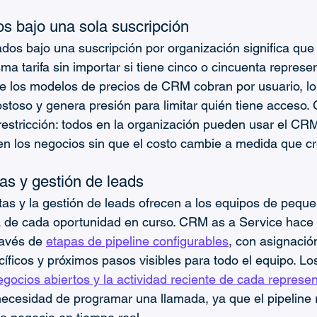
os bajo una sola suscripción
tados bajo una suscripción por organización significa qu
a tarifa sin importar si tiene cinco o cincuenta represe
de los modelos de precios de CRM cobran por usuario, l
ostoso y genera presión para limitar quién tiene acceso.
restricción: todos en la organización pueden usar el CRM,
 en los negocios sin que el costo cambie a medida que cr
as y gestión de leads
tas y la gestión de leads ofrecen a los equipos de peq
a de cada oportunidad en curso. CRM as a Service hace
avés de 
etapas de pipeline configurables
, con asignació
íficos y próximos pasos visibles para todo el equipo. Lo
negocios abiertos y la actividad reciente de cada represe
necesidad de programar una llamada, ya que el pipeline re