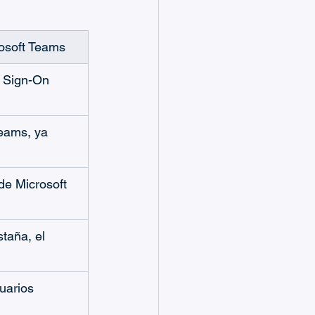
osoft Teams
e Sign-On
eams, ya 
de Microsoft 
taña, el 
uarios 