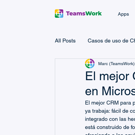
Apps
All Posts
Casos de uso de Ch
Marc (TeamsWork)
Microsoft Power Automate
El mejor
en Micro
Microsoft Teams Billing
El mejor CRM para p
ya trabaja: fácil de 
Casos de uso de CRM
integrado con las he
está construido de f