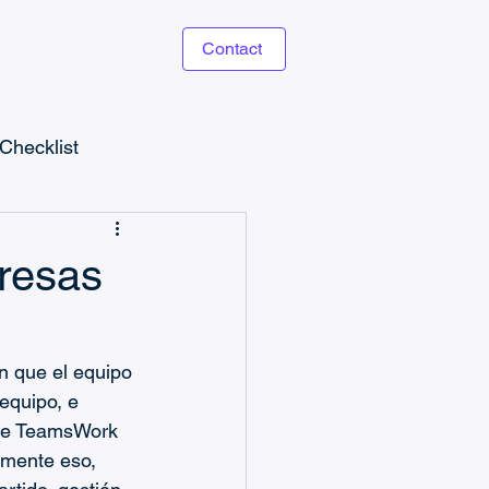
Contact
Checklist
resas
g
 que el equipo 
equipo, e 
s
Guías de Checklists
 de TeamsWork 
amente eso, 