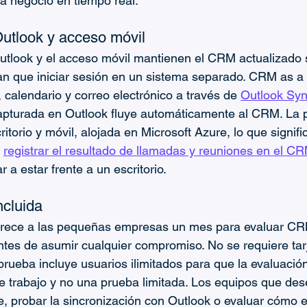
a negocio en tiempo real.
Outlook y acceso móvil
utlook y el acceso móvil mantienen el CRM actualizado s
n que iniciar sesión en un sistema separado. CRM as a 
 calendario y correo electrónico a través de 
Outlook Sy
apturada en Outlook fluye automáticamente al CRM. La 
itorio y móvil, alojada en Microsoft Azure, lo que signifi
 
registrar el resultado de llamadas y reuniones en el C
r a estar frente a un escritorio.
ncluida
ofrece a las pequeñas empresas un mes para evaluar CR
ntes de asumir cualquier compromiso. No se requiere tarj
rueba incluye usuarios ilimitados para que la evaluación 
e trabajo y no una prueba limitada. Los equipos que de
ne, probar la sincronización con Outlook o evaluar cómo 