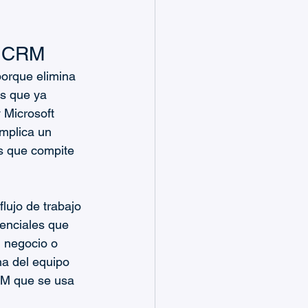
l CRM
orque elimina 
s que ya 
 Microsoft 
mplica un 
s que compite 
lujo de trabajo 
denciales que 
n negocio o 
a del equipo 
CRM que se usa 