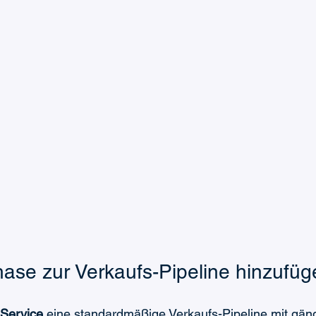
ase zur Verkaufs-Pipeline hinzufüg
Service
 eine standardmäßige Verkaufs-Pipeline mit gä