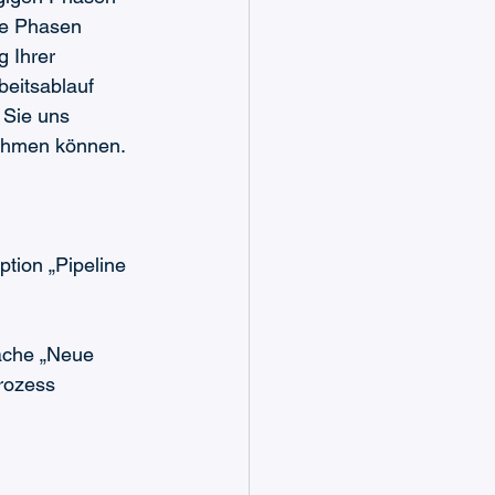
ge Phasen 
 Ihrer 
beitsablauf 
 Sie uns 
nehmen können.
tion „Pipeline 
äche „Neue 
rozess 