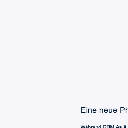
Eine neue Ph
Während 
CRM As A 