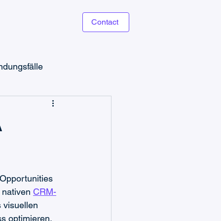
Contact
dungsfälle
A
Microsoft Teams Ticketing
Opportunities 
r nativen 
CRM-
 visuellen 
s optimieren, 