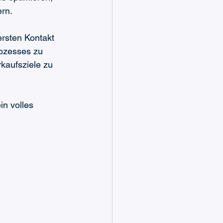
ern.
ersten Kontakt 
rozesses zu 
kaufsziele zu 
n volles 