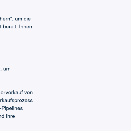
ern“, um die 
 bereit, Ihnen 
n, um 
derverkauf von 
erkaufsprozess 
-Pipelines 
d Ihre 