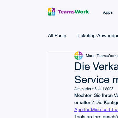
Apps
All Posts
Ticketing-Anwendun
Marc (TeamsWork)
Microsoft Teams Checklist
Die Verk
Service 
Microsoft Power Platform
Aktualisiert:
8. Juli 2025
Möchten Sie Ihren Ve
CRM- & Vertriebswissen
erhalten? Die Konfigu
App für Microsoft T
Tools an Ihre geschä