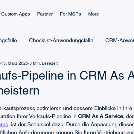
Custom Apps
Partner
For MSPs
More
gsfälle
Checklist-Anwendungsfälle
CRM-Anwen
13. März 2025
3 Min. Lesezeit
Microsoft Power Automate
Microsoft Power Apps
aufs-Pipeline in CRM As 
meistern
Microsoft Teams Billing
Microsoft Teams CRM
rkaufsprozess optimieren und bessere Einblicke in Ihre 
Ticketing-Wissen
Checklist-Wissen
ration Ihrer Verkaufs-Pipeline in 
CRM As A Service
, de
eams
, ist der Schlüssel dazu. Durch die Anpassung dieses
ftlichen Anforderungen können Sie Ihren Vertriebsprozes