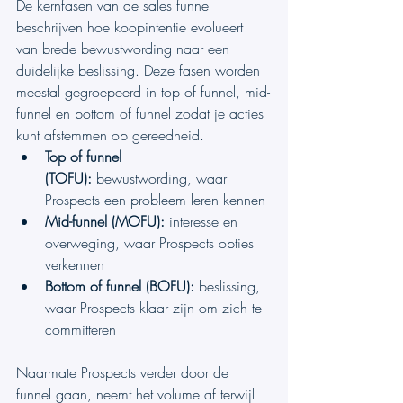
De kernfasen van de sales funnel 
beschrijven hoe koopintentie evolueert 
van brede bewustwording naar een 
duidelijke beslissing. Deze fasen worden 
meestal gegroepeerd in top of funnel, mid-
funnel en bottom of funnel zodat je acties 
kunt afstemmen op gereedheid.
Top of funnel 
(TOFU):
 bewustwording, waar 
Prospects een probleem leren kennen
Mid-funnel (MOFU):
 interesse en 
overweging, waar Prospects opties 
verkennen
Bottom of funnel (BOFU):
 beslissing, 
waar Prospects klaar zijn om zich te 
committeren
Naarmate Prospects verder door de 
funnel gaan, neemt het volume af terwijl 