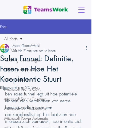
Post
All Posts
Marc (TeamsWork)
All Posts
20 feb
7 minuten om te lezen
Sales Funnel: Definitie,
Ticketing-toepassingen
Fasen en Hoe Het
Checklist-toepassingen
Koopintentie Stuurt
CRM-toepassingen
Bijgewerkt op:
26 jun
Microsoft Teams CRM
Een sales funnel legt uit hoe potentiële 
Microsoft Teams Ticketing
klanten zich verplaatsen van eerste 
bewustwording naar een 
Microsoft Teams Checklist
aankoopbeslissing. Het laat zien hoe 
Microsoft Power Automate
interesse zich vernauwt, hoe intentie zich 
Microsoft Power Apps