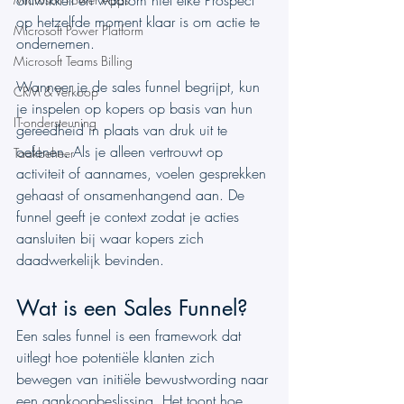
ontwikkelt en waarom niet elke Prospect 
op hetzelfde moment klaar is om actie te 
Microsoft Power Platform
ondernemen.
Microsoft Teams Billing
Wanneer je de sales funnel begrijpt, kun 
CRM & Verkoop
je inspelen op kopers op basis van hun 
IT-ondersteuning
gereedheid in plaats van druk uit te 
oefenen. Als je alleen vertrouwt op 
Taakbeheer
activiteit of aannames, voelen gesprekken 
gehaast of onsamenhangend aan. De 
funnel geeft je context zodat je acties 
aansluiten bij waar kopers zich 
daadwerkelijk bevinden.
Wat is een Sales Funnel?
Een sales funnel is een framework dat 
uitlegt hoe potentiële klanten zich 
bewegen van initiële bewustwording naar 
een aankoopbeslissing. Het toont hoe 