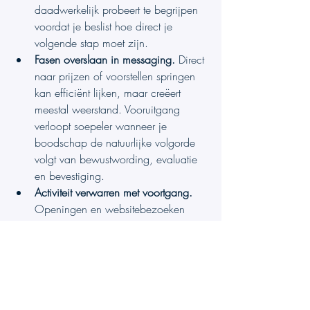
daadwerkelijk probeert te begrijpen 
voordat je beslist hoe direct je 
volgende stap moet zijn.
Fasen overslaan in messaging.
 Direct 
naar prijzen of voorstellen springen 
kan efficiënt lijken, maar creëert 
meestal weerstand. Vooruitgang 
verloopt soepeler wanneer je 
boodschap de natuurlijke volgorde 
volgt van bewustwording, evaluatie 
en bevestiging.
Activiteit verwarren met voortgang.
Openingen en websitebezoeken 
kunnen veelbelovend lijken zonder 
koopintentie aan te tonen. Focus 
daarom op beweging tussen fasen 
in plaats van op losse acties.
Eén boodschap gebruiken voor de 
hele funnel.
 Eén pitch kan niet elke 