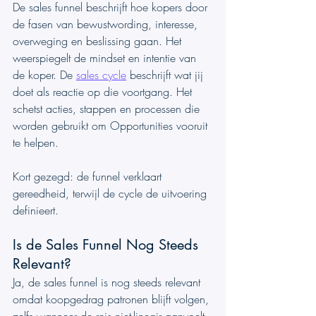
De sales funnel beschrijft hoe kopers door 
de fasen van bewustwording, interesse, 
overweging en beslissing gaan. Het 
weerspiegelt de mindset en intentie van 
de koper. De 
sales cycle
 beschrijft wat jij 
doet als reactie op die voortgang. Het 
schetst acties, stappen en processen die 
worden gebruikt om Opportunities vooruit 
te helpen.
Kort gezegd: de funnel verklaart 
gereedheid, terwijl de cycle de uitvoering 
definieert.
Is de Sales Funnel Nog Steeds 
Relevant?
Ja, de sales funnel is nog steeds relevant 
omdat koopgedrag patronen blijft volgen, 