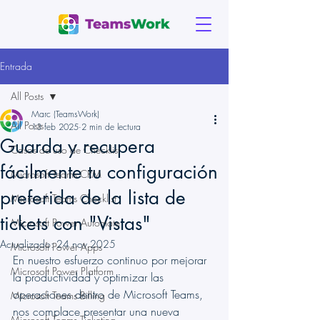
Entrada
All Posts
Marc (TeamsWork)
All Posts
13 feb 2025
2 min de lectura
Guarda y recupera
Casos de uso de Checklist
fácilmente tu configuración
Microsoft Teams CRM
preferida de la lista de
Microsoft Teams Checklist
tickets con "Vistas"
Microsoft Power Automate
Actualizado:
24 nov 2025
Microsoft Power Apps
En nuestro esfuerzo continuo por mejorar 
Microsoft Power Platform
la productividad y optimizar las 
operaciones dentro de Microsoft Teams, 
Microsoft Teams Billing
nos complace presentar una nueva 
Microsoft Teams Ticketing