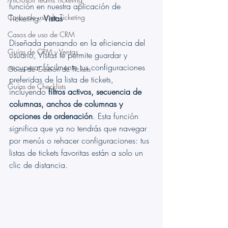
función en nuestra aplicación de 
Casos de uso de Ticketing
Ticketing: 
Vistas
Casos de uso de CRM
Diseñada pensando en la eficiencia del 
Guías de CRM y Ventas
usuario, Vistas te permite guardar y 
recuperar fácilmente tus configuraciones 
Guías de Gestión de Tickets
preferidas de la lista de tickets, 
Guías de Checklists
incluyendo 
filtros activos, secuencia de 
columnas, anchos de columnas y 
opciones de ordenación
. Esta función 
significa que ya no tendrás que navegar 
por menús o rehacer configuraciones: tus 
listas de tickets favoritas están a solo un 
clic de distancia.