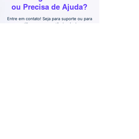
ou Precisa de Ajuda?
Entre em contato! Seja para suporte ou para
compartilhar uma sugestão incrível para o
app, queremos ouvir você!
Contate-nos
Ticketing
CRM
Introdução
Introdução
Iniciar avaliação
Iniciar avaliação
Assinatura
Assinatura
Checklist
Privacy Policy
Introdução