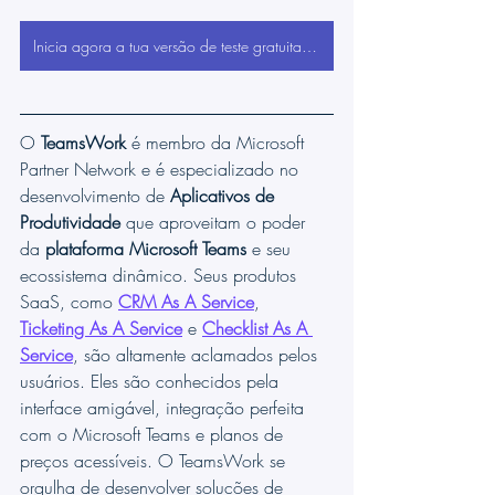
Inicia agora a tua versão de teste gratuita com o Microsoft Teams Ticketing!
O 
TeamsWork
 é membro da Microsoft 
Partner Network e é especializado no 
desenvolvimento de 
Aplicativos de 
Produtividade
 que aproveitam o poder 
da 
plataforma Microsoft Teams
 e seu 
ecossistema dinâmico. Seus produtos 
SaaS, como 
CRM As A Service
, 
Ticketing As A Service
 e 
Checklist As A 
Service
, são altamente aclamados pelos 
usuários. Eles são conhecidos pela 
interface amigável, integração perfeita 
com o Microsoft Teams e planos de 
preços acessíveis. O TeamsWork se 
orgulha de desenvolver soluções de 