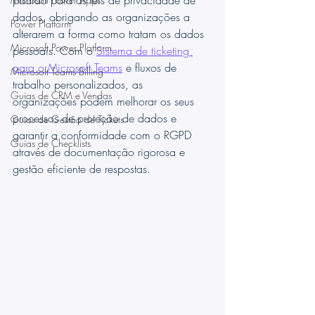
padrão para as leis de privacidade de 
dados, obrigando as organizações a 
Power Platform
alterarem a forma como tratam os dados 
Microsoft Power Platform
pessoais. Com o 
Sistema de ticketing 
para o Microsoft Teams
 e fluxos de 
Microsoft Teams Billing
trabalho personalizados, as 
Guias de CRM e Vendas
organizações podem melhorar os seus 
processos de proteção de dados e 
Guias de Gestão de Tickets
garantir a conformidade com o RGPD 
Guias de Checklists
através de documentação rigorosa e 
gestão eficiente de respostas.