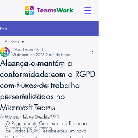
Post
All Posts
Marc (TeamsWork)
All Posts
9 de mai. de 2025
2 min de leitura
Alcança e mantém a
Casos de utilização do Ticketing
conformidade com o RGPD
Casos de utilização do Checklist
com fluxos de trabalho
Casos de utilização do CRM
personalizados no
Microsoft Teams CRM
Microsoft Teams
Microsoft Teams Ticketing
Atualizado:
17 de jun. de 2025
Microsoft Teams Checklist
O Regulamento Geral sobre a Proteção 
Microsoft Power Automate
de Dados (RGPD) estabeleceu um novo 
Microsoft Power Apps