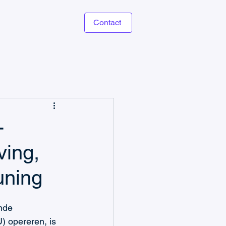
Contact
-
ving,
uning
nde 
) opereren, is 