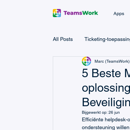
Apps
All Posts
Ticketing-toepassi
Marc (TeamsWork)
Microsoft Teams CRM
M
5 Beste 
oplossin
Microsoft Power Automate
Beveiligi
Microsoft Teams Billing
Bijgewerkt op:
26 jun
Efficiënte helpdesk-o
ondersteuning willen