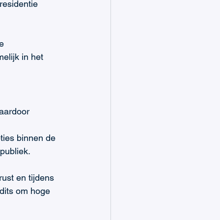
residentie 
e 
lijk in het 
aardoor 
 
ies binnen de 
publiek.
ust en tijdens 
dits om hoge 