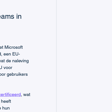
eams in 
et Microsoft 
d, een EU-
wat de naleving 
U voor 
oor gebruikers 
ertificeerd
, wat 
 heeft 
e hun 