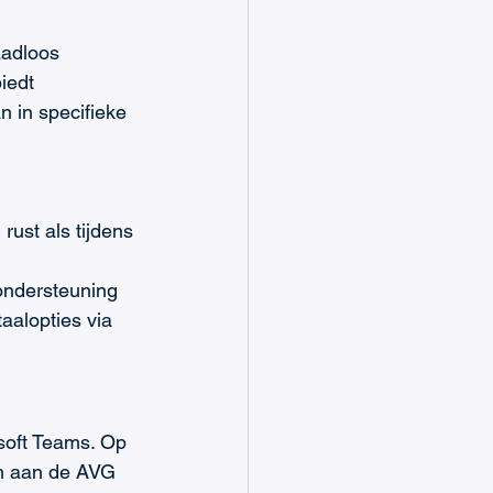
aadloos 
iedt 
 in specifieke 
rust als tijdens 
 
ondersteuning 
aalopties via 
soft Teams. Op 
om aan de AVG 