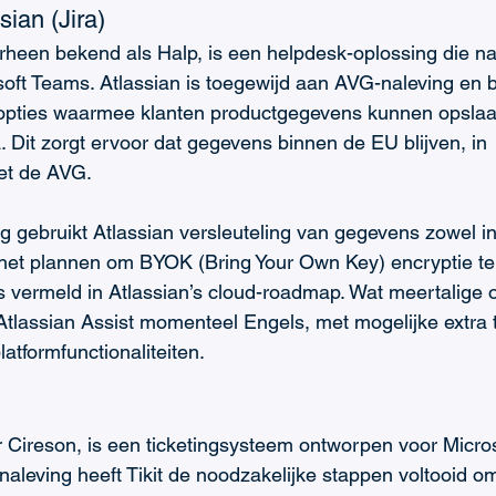
sian (Jira) 
orheen bekend als Halp, is een helpdesk-oplossing die n
soft Teams. Atlassian is toegewijd aan AVG-naleving en b
opties waarmee klanten productgegevens kunnen opslaan
. Dit zorgt ervoor dat gegevens binnen de EU blijven, in 
t de AVG.
ng gebruikt Atlassian versleuteling van gegevens zowel in 
 het plannen om BYOK (Bring Your Own Key) encryptie te
 vermeld in Atlassian’s cloud-roadmap. Wat meertalige 
 Atlassian Assist momenteel Engels, met mogelijke extra t
latformfunctionaliteiten.
or Cireson, is een ticketingsysteem ontworpen voor Micro
aleving heeft Tikit de noodzakelijke stappen voltooid 