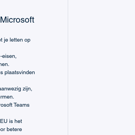
Microsoft 
 je letten op 
-eisen, 
nen.
s plaatsvinden 
aanwezig zijn, 
ermen.
rosoft Teams 
EU is het 
or betere 