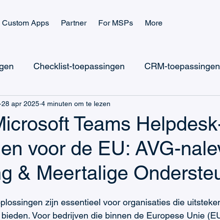
Custom Apps
Partner
For MSPs
More
ngen
Checklist-toepassingen
CRM-toepassingen
28 apr 2025
4 minuten om te lezen
icrosoft Teams Ticketing
Microsoft Teams Checklist
Microsoft Teams Helpdesk
gen voor de EU: AVG-nale
Microsoft Power Apps
Microsoft Power Platform
ng & Meertalige Onderste
CRM & Verkoop
IT-ondersteuning
Taakbeheer
plossingen zijn essentieel voor organisaties die uitsteke
 bieden. Voor bedrijven die binnen de Europese Unie (EU