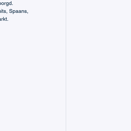
borgd. 
its, Spaans, 
rkt.