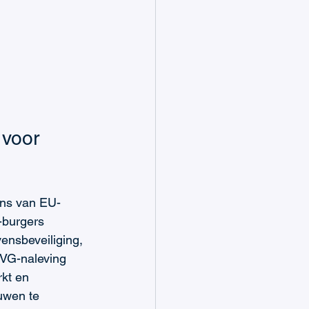
 voor 
ens van EU-
-burgers 
ensbeveiliging, 
AVG-naleving 
kt en 
uwen te 