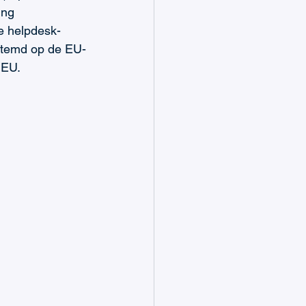
ing 
e helpdesk-
estemd op de EU-
 EU.