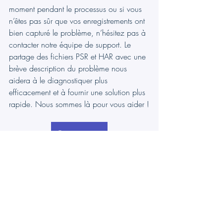
moment pendant le processus ou si vous 
n’êtes pas sûr que vos enregistrements ont 
bien capturé le problème, n’hésitez pas à 
contacter notre équipe de support. Le 
partage des fichiers PSR et HAR avec une 
brève description du problème nous 
aidera à le diagnostiquer plus 
efficacement et à fournir une solution plus 
rapide. Nous sommes là pour vous aider !
Contactez-nous
#Console
#RésolutionDeProblèmes
#JournalDuNavigateur
TeamsWork
 est membre du réseau de 
partenaires Microsoft, et leur expertise 