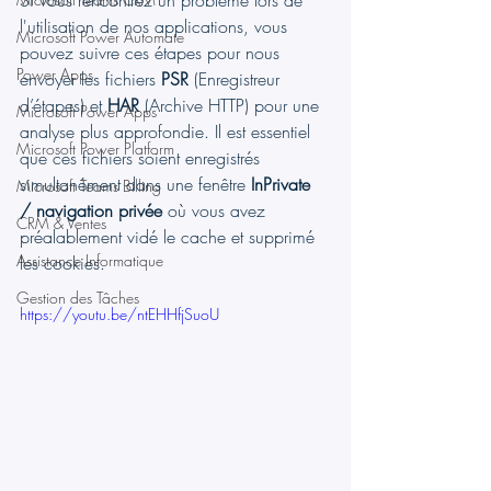
Si vous rencontrez un problème lors de 
l'utilisation de nos applications, vous 
Microsoft Power Automate
pouvez suivre ces étapes pour nous 
Power Apps
envoyer les fichiers 
PSR
 (Enregistreur 
d’étapes) et 
HAR
 (Archive HTTP) pour une 
Microsoft Power Apps
analyse plus approfondie. Il est essentiel 
Microsoft Power Platform
que ces fichiers soient enregistrés 
simultanément dans une fenêtre 
InPrivate 
Microsoft Teams Billing
/ navigation privée
 où vous avez 
CRM & Ventes
préalablement vidé le cache et supprimé 
Assistance Informatique
les cookies.
Gestion des Tâches
https://youtu.be/ntEHHfjSuoU