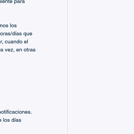
uiente para 
mos los 
horas/días que 
r, cuando el 
a vez, en otras 
otificaciones.
 los días 