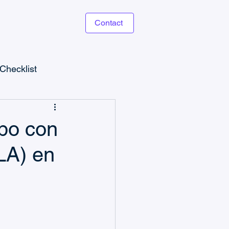
Contact
Checklist
ipo con
LA) en
g
s
Guías de Checklists