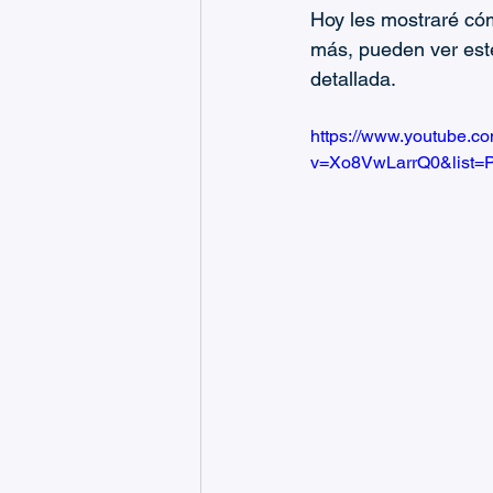
Hoy les mostraré cóm
más, pueden ver este
detallada.
https://www.youtube.c
v=Xo8VwLarrQ0&list