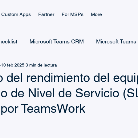
Custom Apps
Partner
For MSPs
More
ecklist
Microsoft Teams CRM
Microsoft Teams 
10 feb 2025
3 min de lectura
Microsoft Power Apps
Microsoft Power Platform
 del rendimiento del equ
o de Nivel de Servicio (S
Microsoft Teams Ticketing
Casos de uso de Ticketin
g por TeamsWork
Guías de CRM y Ventas
Guías de Gestión de Ticket