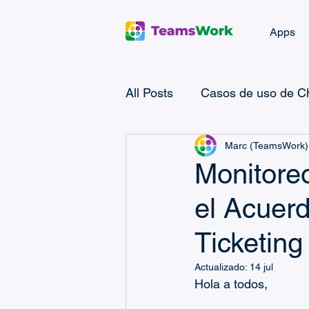
Apps
All Posts
Casos de uso de Ch
Marc (TeamsWork)
Microsoft Power Automate
Monitoreo
el Acuerd
Microsoft Teams Billing
Ticketin
Casos de uso de CRM
Actualizado:
14 jul
Hola a todos,