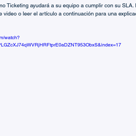
o Ticketing ayudará a su equipo a cumplir con su SLA. 
 video o leer el artículo a continuación para una explic
om/watch?
=PLGZcXJ74qWVRjHRFtprE0aDZNT953ObxS&index=17