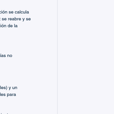
ión se calcula 
 se reabre y se 
ión de la 
ías no 
les) y un 
les para 