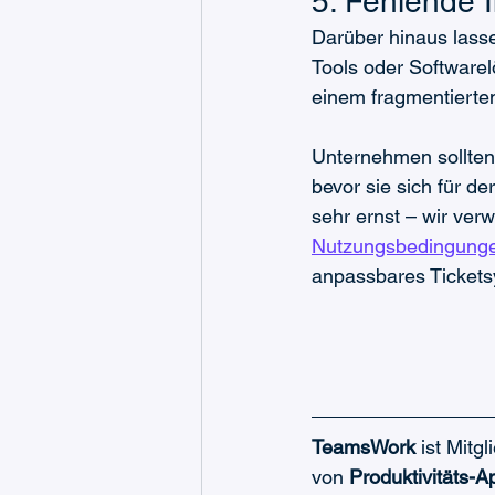
Darüber hinaus lass
Tools oder Software
einem fragmentierten
Unternehmen sollten
bevor sie sich für 
sehr ernst – wir ver
Nutzungsbedingung
anpassbares Ticketsy
TeamsWork
 ist Mitg
von 
Produktivitäts-A