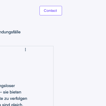
Contact
dungsfälle
Microsoft Teams Ticketing
ngsloser 
 sie bieten 
te zu verfolgen 
sind gleich. 