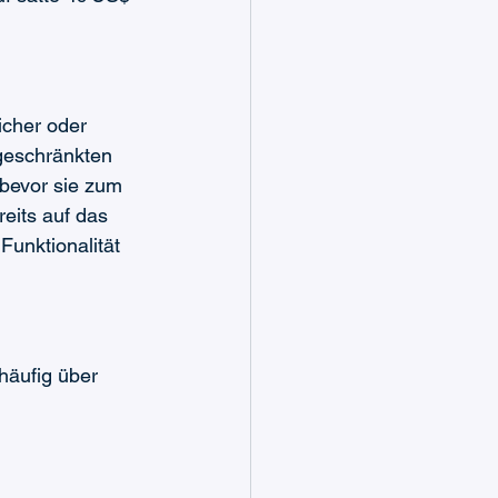
icher oder 
geschränkten 
 bevor sie zum 
eits auf das 
Funktionalität 
äufig über 