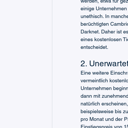
werden, etwa für gez
einige Unternehmen k
unethisch. In manch
berüchtigten Cambrid
Darknet. Daher ist e
eines kostenlosen Ti
entscheidet.
2. Unerwarte
Eine weitere Einschr
vermeintlich kostenl
Unternehmen beginne
dann mit zunehmende
natürlich erscheinen
beispielsweise bis z
pro Monat und der P
Einstiegspreis von 1