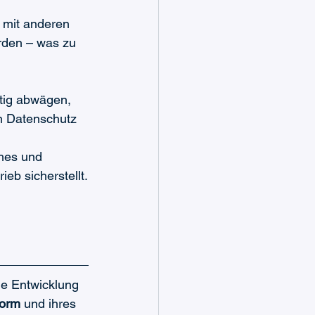
 mit anderen 
rden – was zu 
tig abwägen, 
n Datenschutz 
 
ches und 
eb sicherstellt.
die Entwicklung 
form
 und ihres 