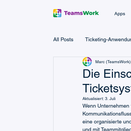
Apps
All Posts
Ticketing-Anwendun
Marc (TeamsWork)
Microsoft Teams Checklist
Die Eins
Ticketsys
Microsoft Power Platform
Aktualisiert:
3. Juli
Wenn Unternehmen wa
CRM- & Vertriebswissen
Kommunikationsfluss 
eine organisierte und
und mit Teammitglied