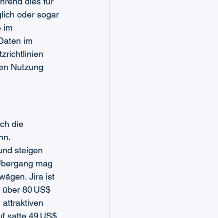
hrend dies für 
lich oder sogar 
 im 
Daten im 
richtlinien 
sen Nutzung 
ch die 
nn. 
und steigen 
 Übergang mag 
ägen. Jira ist 
n über 80 US$ 
attraktiven 
uf satte 49 US$ 