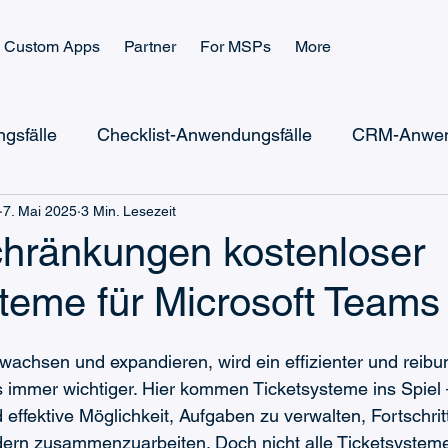
Custom Apps
Partner
For MSPs
More
gsfälle
Checklist-Anwendungsfälle
CRM-Anwen
7. Mai 2025
3 Min. Lesezeit
Microsoft Power Automate
Microsoft Power Apps
chränkungen kostenloser
teme für Microsoft Teams
Microsoft Teams Billing
Microsoft Teams CRM
chsen und expandieren, wird ein effizienter und reibu
Ticketing-Wissen
Checklist-Wissen
immer wichtiger. Hier kommen Ticketsysteme ins Spiel –
 effektive Möglichkeit, Aufgaben zu verwalten, Fortschrit
ern zusammenzuarbeiten. Doch nicht alle Ticketsysteme 