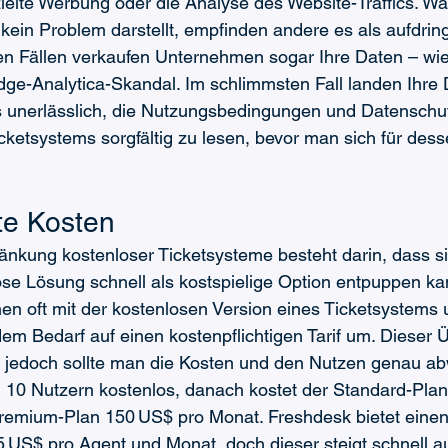
ielte Werbung oder die Analyse des Website-Traffics. Wä
ein Problem darstellt, empfinden andere es als aufdring
en Fällen verkaufen Unternehmen sogar Ihre Daten – wie
ge-Analytica-Skandal. Im schlimmsten Fall landen Ihre 
s unerlässlich, die Nutzungsbedingungen und Datenschutz
cketsystems sorgfältig zu lesen, bevor man sich für des
te Kosten
änkung kostenloser Ticketsysteme besteht darin, dass si
ose Lösung schnell als kostspielige Option entpuppen ka
n oft mit der kostenlosen Version eines Ticketsystems 
m Bedarf auf einen kostenpflichtigen Tarif um. Dieser
, jedoch sollte man die Kosten und den Nutzen genau abw
u 10 Nutzern kostenlos, danach kostet der Standard-Pla
remium-Plan 150 US$ pro Monat. Freshdesk bietet einen 
5 US$ pro Agent und Monat, doch dieser steigt schnell a