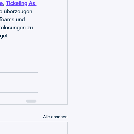
e
, 
Ticketing As 
ie überzeugen 
 Teams und 
relösungen zu 
get 
Alle ansehen