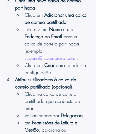
Criar uma nova caixa de correio 
partilhada
Clica em 
Adicionar uma caixa 
de correio partilhada
.
Introduz um 
Nome
 e um 
Endereço de Email
 para a 
caixa de correio partilhada 
(exemplo: 
suporte@tuaempresa.com
).
Clica em 
Criar
 para concluir a 
configuração.
Atribuir utilizadores à caixa de 
correio partilhada (opcional)
Clica na caixa de correio 
partilhada que acabaste de 
criar.
Vai ao separador 
Delegação
.
Em 
Permissões de Leitura e 
Gestão
, adiciona os 