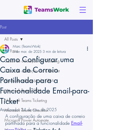
Post
All Posts
Marc (TeamsWork)
All Posts
5 de mar. de 2025
3 min de leitura
Como Configurar uma
Casos de utilização do Ticketing
Caixa de Correio
Casos de utilização do Checklist
Partilhada para a
Casos de utilização do CRM
Funcionalidade Email-para-
Microsoft Teams CRM
Ticket
Microsoft Teams Ticketing
Atualizado:
24 de nov. de 2025
Microsoft Teams Checklist
A configuração de uma caixa de correio 
Microsoft Power Automate
partilhada para a funcionalidade 
Email-
Microsoft Power Apps