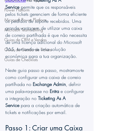
para-Ticket
 no 
Ticketing As A 
Service
 permite que os responsáveis 
Power Platform
pelos tickets gerenciem de forma eficiente 
Microsoft Power Platform
os pedidos de suporte recebidos. Uma 
grande vantagem de utilizar uma caixa 
Microsoft Teams Billing
de correio partilhada é que não necessita 
Guias de CRM e Vendas
de uma licença adicional do Microsoft 
365, tornando-se uma solução 
Guias de Gestão de Tickets
económica para a tua organização.
Guias de Checklists
Neste guia passo a passo, mostramos-te 
como configurar uma caixa de correio 
partilhada no 
Exchange Admin
, definir 
uma palavra-passe no 
Entra
 e configurar 
a integração no 
Ticketing As A 
Service
 para a criação automática de 
tickets e notificações por email.
Passo 1: Criar uma Caixa 