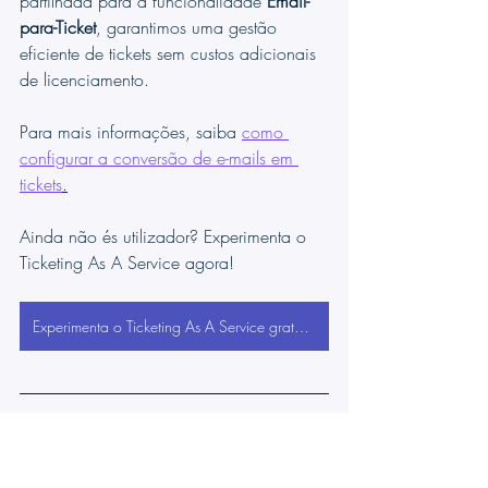
partilhada para a funcionalidade 
Email-
para-Ticket
, garantimos uma gestão 
eficiente de tickets sem custos adicionais 
de licenciamento.
Para mais informações, saiba 
como 
configurar a conversão de e-mails em 
tickets
.
Ainda não és utilizador? Experimenta o 
Ticketing As A Service agora!
Experimenta o Ticketing As A Service gratuitamente
O 
TeamsWork
 é membro da Microsoft 
Partner Network e é especializado no 
desenvolvimento de 
Aplicativos de 