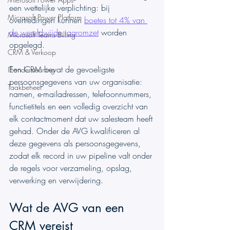
een wettelijke verplichting: bij 
Microsoft Power Platform
overtredingen kunnen 
boetes tot 4% van 
de wereldwijde jaaromzet
 worden 
Microsoft Teams Billing
opgelegd.
CRM & Verkoop
Een CRM bevat de gevoeligste 
IT-ondersteuning
persoonsgegevens van uw organisatie: 
Taakbeheer
namen, e-mailadressen, telefoonnummers, 
functietitels en een volledig overzicht van 
elk contactmoment dat uw salesteam heeft 
gehad. Onder de AVG kwalificeren al 
deze gegevens als persoonsgegevens, 
zodat elk record in uw pipeline valt onder 
de regels voor verzameling, opslag, 
verwerking en verwijdering.
Wat de AVG van een 
CRM vereist