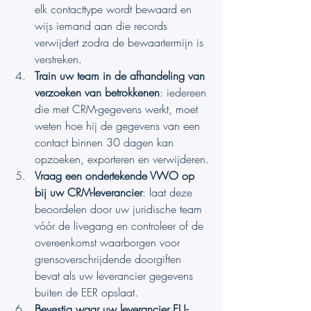
elk contacttype wordt bewaard en 
wijs iemand aan die records 
verwijdert zodra de bewaartermijn is 
verstreken.
Train uw team in de afhandeling van 
verzoeken van betrokkenen
: iedereen 
die met CRM-gegevens werkt, moet 
weten hoe hij de gegevens van een 
contact binnen 30 dagen kan 
opzoeken, exporteren en verwijderen.
Vraag een ondertekende VWO op 
bij uw CRM-leverancier
: laat deze 
beoordelen door uw juridische team 
vóór de livegang en controleer of de 
overeenkomst waarborgen voor 
grensoverschrijdende doorgiften 
bevat als uw leverancier gegevens 
buiten de EER opslaat.
Bevestig waar uw leverancier EU-