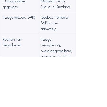
Opslaglocatie 
Microsoft Azure 
gegevens
Cloud in Duitsland
Inzageverzoek (SAR)
Gedocumenteerd 
SAR-proces 
aanwezig
Rechten van 
Inzage, 
betrokkenen
verwijdering, 
overdraagbaarheid, 
beperking en recht 
van bezwaar
Registratie 
Alle locaties 
gegevenslocaties
geïdentificeerd, 
inclusief back-ups
Privacyverklaring
teamswork.app/priv
acy