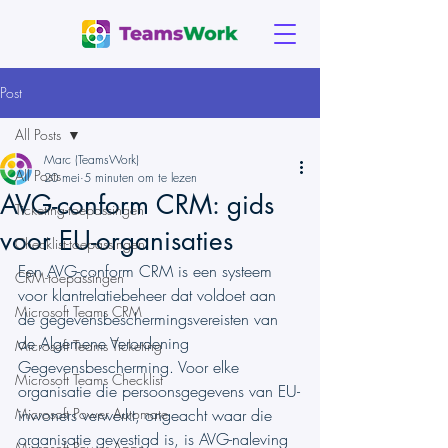
Post
All Posts
Marc (TeamsWork)
All Posts
20 mei
5 minuten om te lezen
AVG-conform CRM: gids
Ticketing-toepassingen
voor EU-organisaties
Checklist-toepassingen
Een AVG-conform CRM is een systeem 
CRM-toepassingen
voor klantrelatiebeheer dat voldoet aan 
Microsoft Teams CRM
de gegevensbeschermingsvereisten van 
de Algemene Verordening 
Microsoft Teams Ticketing
Gegevensbescherming. Voor elke 
Microsoft Teams Checklist
organisatie die persoonsgegevens van EU-
Microsoft Power Automate
inwoners verwerkt, ongeacht waar die 
organisatie gevestigd is, is AVG-naleving 
Microsoft Power Apps