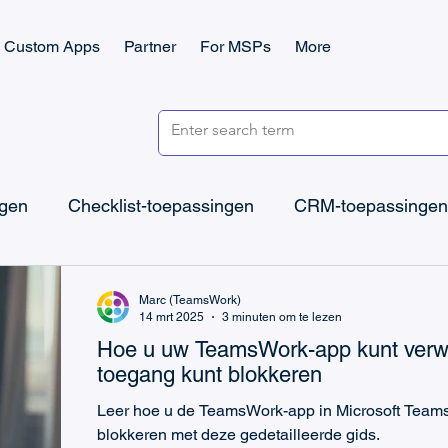
Custom Apps
Partner
For MSPs
More
ngen
Checklist-toepassingen
CRM-toepassingen
icrosoft Teams Ticketing
Microsoft Teams Checklist
Marc (TeamsWork)
14 mrt 2025
3 minuten om te lezen
Hoe u uw TeamsWork-app kunt verwi
Microsoft Power Apps
Microsoft Power Platform
toegang kunt blokkeren
Leer hoe u de TeamsWork-app in Microsoft Teams
blokkeren met deze gedetailleerde gids.
CRM & Verkoop
IT-ondersteuning
Taakbeheer