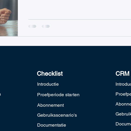
Checklist
CRM
Introductie
Introdu
n
Proefpe
Proefperiode starten
Abonn
Abonnement
Gebruik
Gebruiksscenario's
Docume
Documentatie