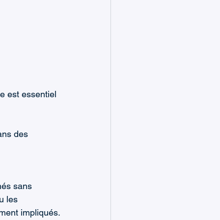
e est essentiel 
ans des 
més sans 
u les 
ement impliqués.