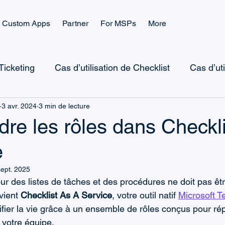
Custom Apps
Partner
For MSPs
More
 Ticketing
Cas d’utilisation de Checklist
Cas d’ut
3 avr. 2024
3 min de lecture
Microsoft Teams Checklist
Checklist Landing Pag
re les rôles dans Checkli
e
Microsoft Teams CRM
Microsoft Power Automate
sept. 2025
our des listes de tâches et des procédures ne doit pas êt
icrosoft Power Platform
Microsoft Teams Billing
vient 
Checklist As A Service
, votre outil natif 
Microsoft T
plifier la vie grâce à un ensemble de rôles conçus pour r
 votre équipe.