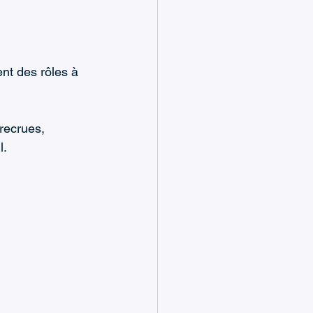
ent des rôles à 
recrues, 
l.