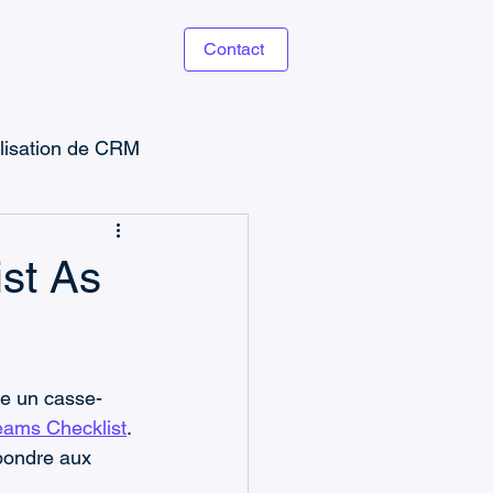
Contact
ilisation de CRM
e
st As
Power Apps
re un casse-
CRM & Ventes
eams Checklist
. 
épondre aux 