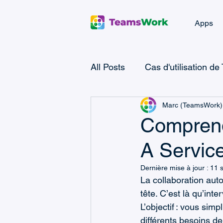
Apps
All Posts
Cas d'utilisation de
Marc (TeamsWork)
Microsoft Teams Ticketing
Comprend
A Servic
Ticketing Landing Page
Dernière mise à jour :
11 
La collaboration aut
Microsoft Power Apps
M
tête. C’est là qu’inter
L’objectif : vous sim
différents besoins de