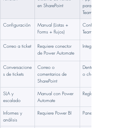
en SharePoint
para Microsoft 
Teams
Configuración
Manual (Listas + 
Configurada en 
Forms + flujos)
Teams
Correo a ticket
Requiere conector 
Integrado
de Power Automate
Conversacione
Correo o 
Dentro del canal 
s de tickets
comentarios de 
o chat de Teams
SharePoint
SLA y 
Manual con Power 
Reglas integradas
escalado
Automate
Informes y 
Requiere Power BI
Panel integrado
análisis