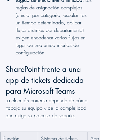
Lógica de enrutamiento limitada:
 Las 
reglas de asignación complejas 
(enrutar por categoría, escalar tras 
un tiempo determinado, aplicar 
flujos distintos por departamento) 
exigen encadenar varios flujos en 
lugar de una única interfaz de 
configuración.
SharePoint frente a una 
app de tickets dedicada 
para Microsoft Teams
La elección correcta depende de cómo 
trabaja su equipo y de la complejidad 
que exige su proceso de soporte.
Función
Sistema de tickets 
App de tickets 