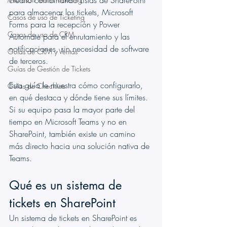
crearlo combinando Listas de SharePoint 
para almacenar los tickets, Microsoft 
Casos de uso de Ticketing
Forms para la recepción y Power 
Casos de uso de CRM
Automate para el enrutamiento y las 
notificaciones, sin necesidad de software 
Guías de CRM y Ventas
de terceros.
Guías de Gestión de Tickets
Esta guía le muestra cómo configurarlo, 
Guías de Checklists
en qué destaca y dónde tiene sus límites. 
Si su equipo pasa la mayor parte del 
tiempo en Microsoft Teams y no en 
SharePoint, también existe un camino 
más directo hacia una solución nativa de 
Teams.
Qué es un sistema de 
tickets en SharePoint
Un sistema de tickets en SharePoint es 