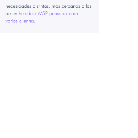
necesidades distintas, más cercanas a las 
de un 
helpdesk MSP pensado para 
varios clientes
.
Si SharePoint le resulta demasiado 
manual para su proceso de soporte, 
Ticketing as a Service le da a su equipo 
un 
sistema de tickets dedicado dentro de 
Microsoft Teams
.
Preguntas frecuentes
Estas preguntas surgen con regularidad 
cuando los equipos evalúan SharePoint 
como plataforma de tickets.
¿Puedo crear un sistema de 
tickets en SharePoint de forma 