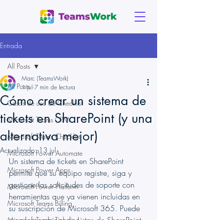
Entrada
All Posts
Marc (TeamsWork)
All Posts
1 jul
7 min de lectura
Cómo crear un sistema de
Casos de uso de Checklist
tickets en SharePoint (y una
Microsoft Teams CRM
alternativa mejor)
Microsoft Teams Checklist
Actualizado:
13 jul
Microsoft Power Automate
Un sistema de tickets en SharePoint 
Microsoft Power Apps
permite que su equipo registre, siga y 
gestione las solicitudes de soporte con 
Microsoft Power Platform
herramientas que ya vienen incluidas en 
Microsoft Teams Billing
su suscripción de Microsoft 365. Puede 
Microsoft Teams Ticketing