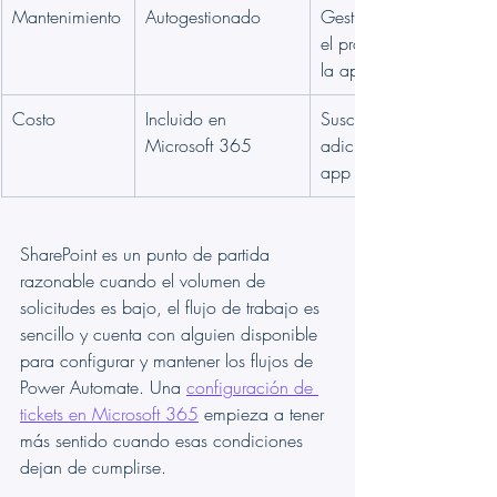
Mantenimiento
Autogestionado
Gestionado por 
el proveedor de 
la app
Costo
Incluido en 
Suscripción 
Microsoft 365
adicional a la 
app
SharePoint es un punto de partida 
razonable cuando el volumen de 
solicitudes es bajo, el flujo de trabajo es 
sencillo y cuenta con alguien disponible 
para configurar y mantener los flujos de 
Power Automate. Una 
configuración de 
tickets en Microsoft 365
 empieza a tener 
más sentido cuando esas condiciones 
dejan de cumplirse.